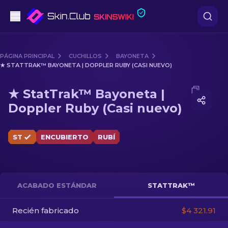
Pistolas
PÁGINA PRINCIPAL
CUCHILLOS
BAYONETA
★ STATTRAK™ BAYONETA | DOPPLER RUBY (CASI NUEVO)
Gama media
Media of
★ StatTrak™ Bayoneta | Doppler Ruby (Casi
★ StatTrak™ Bayoneta |
Fusiles
Doppler Ruby (Casi nuevo)
Fusiles de Francotirador
ST
ENCUBIERTO
RUBÍ
Cuchillos
Guantes
ACABADO ESTÁNDAR
STATTRAK™
Cajas
Recién fabricado
$4 321.91
Otro