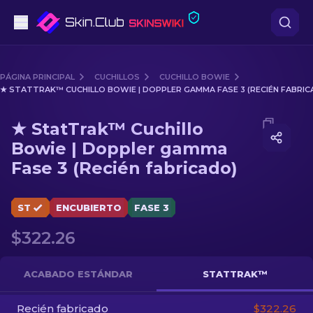
Pistolas
PÁGINA PRINCIPAL
CUCHILLOS
CUCHILLO BOWIE
★ STATTRAK™ CUCHILLO BOWIE | DOPPLER GAMMA FASE 3 (RECIÉN FABRIC
Gama media
Media of
★ StatTrak™ Cuchillo Bowie | Doppler gamma
★ StatTrak™ Cuchillo
Fusiles
Bowie | Doppler gamma
Fase 3 (Recién fabricado)
Fusiles de Francotirador
Cuchillos
ST
ENCUBIERTO
FASE 3
Guantes
$322.26
Cajas
ACABADO ESTÁNDAR
STATTRAK™
Otro
Recién fabricado
$322.26