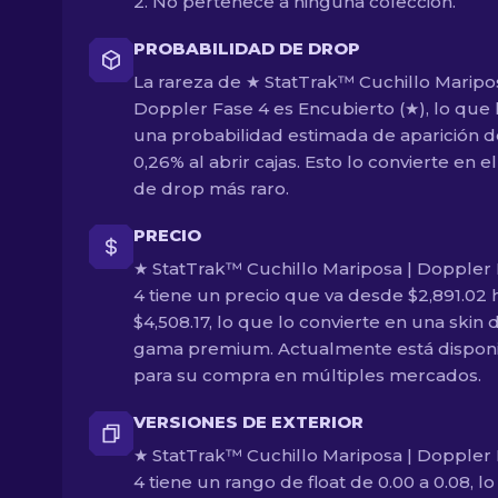
2. No pertenece a ninguna colección.
PROBABILIDAD DE DROP
La rareza de ★ StatTrak™ Cuchillo Maripos
Doppler Fase 4 es Encubierto (★), lo que 
una probabilidad estimada de aparición d
0,26% al abrir cajas. Esto lo convierte en el
de drop más raro.
PRECIO
★ StatTrak™ Cuchillo Mariposa | Doppler
4 tiene un precio que va desde $2,891.02 
$4,508.17, lo que lo convierte en una skin 
gama premium. Actualmente está dispon
para su compra en múltiples mercados.
VERSIONES DE EXTERIOR
★ StatTrak™ Cuchillo Mariposa | Doppler
4 tiene un rango de float de 0.00 a 0.08, l