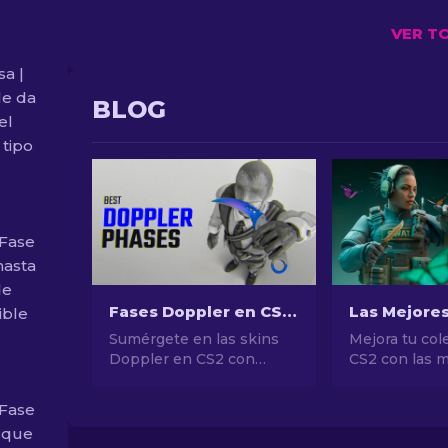
VER T
a |
le da
BLOG
el
 tipo
 Fase
hasta
de
Fases Doppler en CS2: Guía completa (Cuchillos & Precios)
ible
Sumérgete en las skins
Mejora tu col
Doppler en CS2 con
CS2 con las m
nuestra guía completa:
de cuchillo m
cuchillos, precios, fases y
Explora nuest
 Fase
toda la información
clasificacione
o que
esencial.
expertos y de