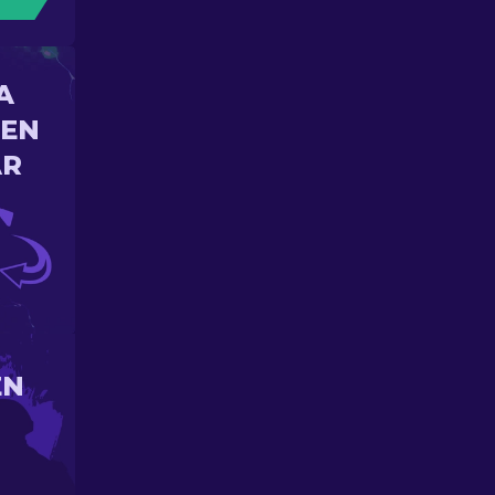
A
 EN
AR
EN