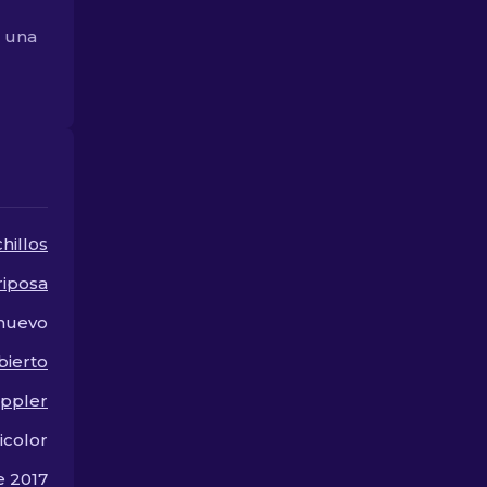
último en me
cosméticas pa
e una
cuchillo.
hillos
riposa
 nuevo
bierto
ppler
icolor
e 2017