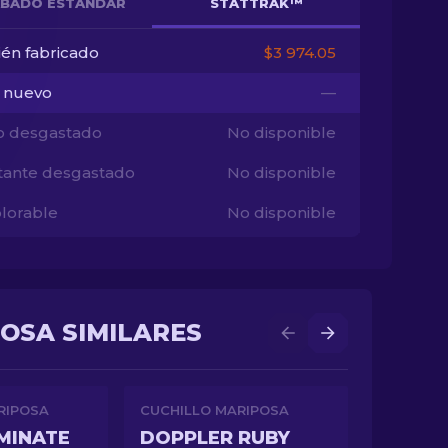
BADO ESTÁNDAR
STATTRAK™
ién fabricado
$3 974.05
i nuevo
—
o desgastado
No disponible
tante desgastado
No disponible
lorable
No disponible
POSA SIMILARES
RIPOSA
CUCHILLO MARIPOSA
MINATE
DOPPLER RUBY