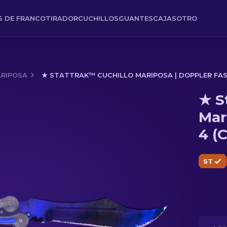
ES DE FRANCOTIRADOR
CUCHILLOS
GUANTES
CAJAS
OTRO
ARIPOSA
★ STATTRAK™ CUCHILLO MARIPOSA | DOPPLER FASE
★ S
sa | Doppler Fase 4 (Casi nuevo)
Mar
4 (
ST