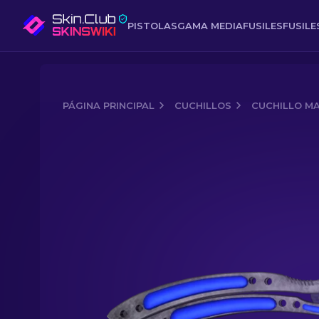
PISTOLAS
GAMA MEDIA
FUSILES
FUSIL
PÁGINA PRINCIPAL
CUCHILLOS
CUCHILLO M
Media of
★ StatTrak™ Cuchillo Maripo