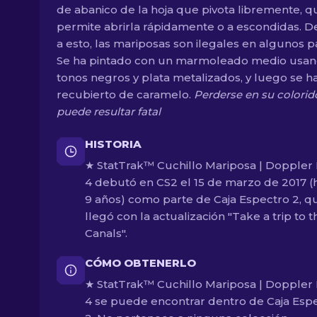
de abanico de la hoja que pivota libremente, q
permite abrirla rápidamente o a escondidas. D
a esto, las mariposas son ilegales en algunos p
Se ha pintado con un marmoleado medio usa
tonos negros y plata metalizados, y luego se h
recubierto de caramelo.
Perderse en su colorid
puede resultar fatal
HISTORIA
★ StatTrak™ Cuchillo Mariposa | Doppler
4 debutó en CS2 el 15 de marzo de 2017 (
9 años) como parte de Caja Espectro 2, q
llegó con la actualización "Take a trip to t
Canals".
CÓMO OBTENERLO
★ StatTrak™ Cuchillo Mariposa | Doppler
4 se puede encontrar dentro de Caja Esp