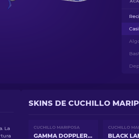
ACA
Rec
Cas
Alg
Bas
Dep
SKINS DE CUCHILLO MARI
CUCHILLO MARIPOSA
CUCHILLO MA
. La
GAMMA DOPPLER PHASE 3
BLACK LA
rtura