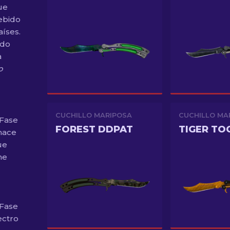
ue
ebido
aíses.
ndo
a
o
CUCHILLO MARIPOSA
CUCHILLO MA
 Fase
FOREST DDPAT
TIGER TO
hace
ue
he
 Fase
ectro