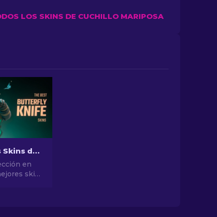
ODOS LOS SKINS DE CUCHILLO MARIPOSA
Las Mejores Skins de Cuchillo Mariposa de CS2 a comprar (2026)
ección en
ejores skins
ariposa.
ras
s de
scubre lo