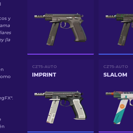
l
cos y
drama
iares
y (la
CZ75-AUTO
CZ75-AUTO
en
IMPRINT
SLALOM
 como
egFX".
e
én