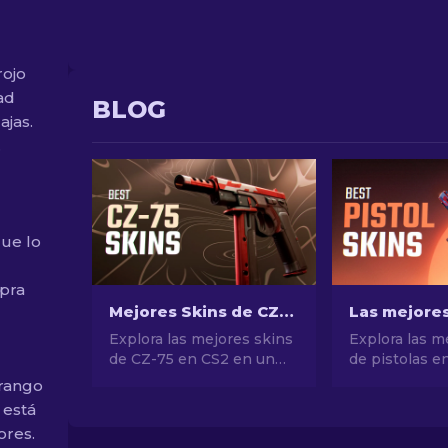
rojo
ad
BLOG
ajas.
.
que lo
pra
Mejores Skins de CZ-75 en CS2, de baratas a más costosas
Explora las mejores skins
Explora las m
de CZ-75 en CS2 en un
de pistolas e
amplio margen de
conseguir el e
 rango
precios, desde opciones
definitivo. ¡L
 está
económicas hasta
opciones par
ores.
selecciones premium.
Eagle, USP-S