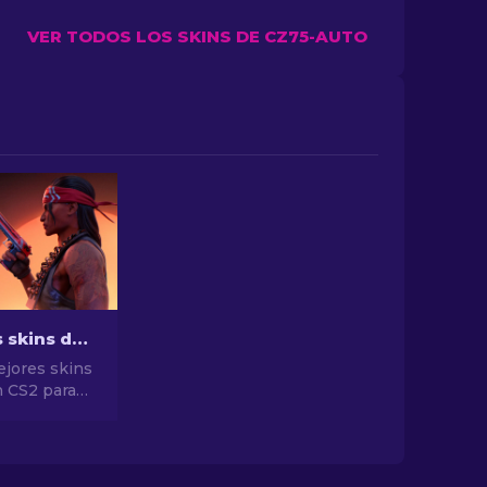
VER TODOS LOS SKINS DE CZ75-AUTO
Las mejores skins de pistolas en CS2 [2026]
ejores skins
n CS2 para
stilo
as mejores
a Desert
 y mucho