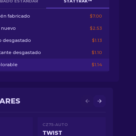
BADO ESTÁNDAR
STATTRAK™
ién fabricado
$7.00
i nuevo
$2.53
o desgastado
$1.13
tante desgastado
$1.10
lorable
$1.14
LARES
CZ75-AUTO
TWIST