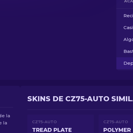
ACA
Rec
Cas
Alg
Bas
Dep
SKINS DE CZ75-AUTO SIMI
de la
CZ75-AUTO
CZ75-AUTO
e la
TREAD PLATE
POLYMER