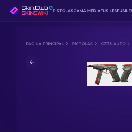
PISTOLAS
GAMA MEDIA
FUSILES
FUSIL
PÁGINA PRINCIPAL
PISTOLAS
CZ75-AUTO
Media of
CZ75-Auto StatTrak™ | Azor 