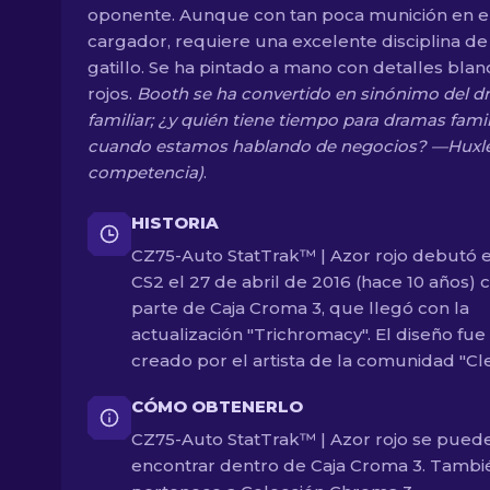
oponente. Aunque con tan poca munición en e
cargador, requiere una excelente disciplina de
gatillo. Se ha pintado a mano con detalles blan
rojos.
Booth se ha convertido en sinónimo del 
familiar; ¿y quién tiene tiempo para dramas famil
cuando estamos hablando de negocios? —Huxle
competencia)
.
HISTORIA
CZ75-Auto StatTrak™ | Azor rojo debutó 
CS2 el 27 de abril de 2016 (hace 10 años)
parte de Caja Croma 3, que llegó con la
actualización "Trichromacy". El diseño fue
creado por el artista de la comunidad "Cl
CÓMO OBTENERLO
CZ75-Auto StatTrak™ | Azor rojo se pued
encontrar dentro de Caja Croma 3. Tambi