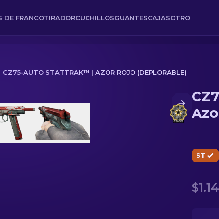
ES DE FRANCOTIRADOR
CUCHILLOS
GUANTES
CAJAS
OTRO
CZ75-AUTO STATTRAK™ | AZOR ROJO (DEPLORABLE)
CZ7
rojo (Deplorable)
Azo
ST
$1.14