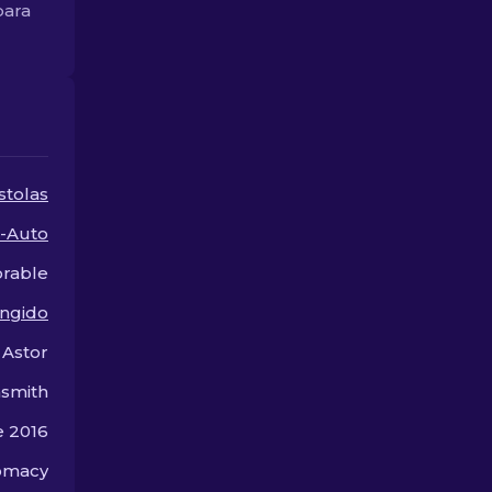
para
¡Encuentra la mejora
más!
cosmética perfecta para
tu arma secundaria!
stolas
-Auto
rable
ingido
 Astor
smith
e 2016
omacy