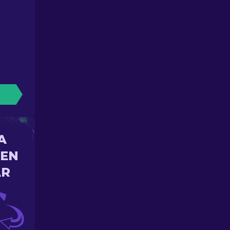
A
 EN
AR