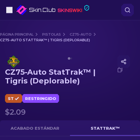
Pistolas
PÁGINA PRINCIPAL
PISTOLAS
CZ75-AUTO
CZ75-AUTO STATTRAK™ | TIGRIS (DEPLORABLE)
Gama media
Media of
CZ75-Auto StatTrak™ | Tigris (Deplorable)
Fusiles
CZ75-Auto StatTrak™ |
Fusiles de Francotirador
Tigris (Deplorable)
Cuchillos
ST
RESTRINGIDO
Guantes
$2.09
Cajas
ACABADO ESTÁNDAR
STATTRAK™
Otro