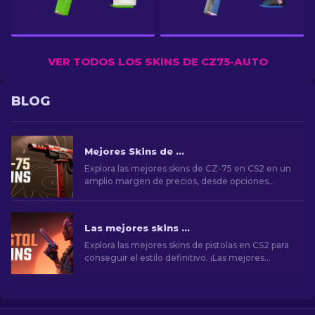
VER TODOS LOS SKINS DE CZ75-AUTO
BLOG
Mejores Skins de CZ-75 en CS2, de baratas a más costosas
Explora las mejores skins de CZ-75 en CS2 en un
amplio margen de precios, desde opciones
económicas hasta selecciones premium.
¡Encuentra la mejora cosmética perfecta para tu
arma secundaria!
Las mejores skins de pistolas en CS2 [2026]
Explora las mejores skins de pistolas en CS2 para
conseguir el estilo definitivo. ¡Las mejores
opciones para Desert Eagle, USP-S y mucho
más!