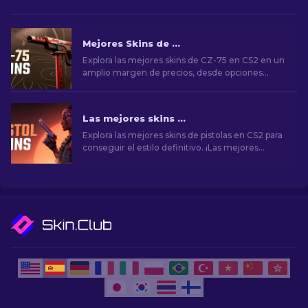
Mejores Skins de CZ-75 en CS2, de baratas a más costosas
Explora las mejores skins de CZ-75 en CS2 en un
amplio margen de precios, desde opciones
económicas hasta selecciones premium.
¡Encuentra la mejora cosmética perfecta para tu
arma secundaria!
Las mejores skins de pistolas en CS2 [2026]
Explora las mejores skins de pistolas en CS2 para
conseguir el estilo definitivo. ¡Las mejores
opciones para Desert Eagle, USP-S y mucho
más!