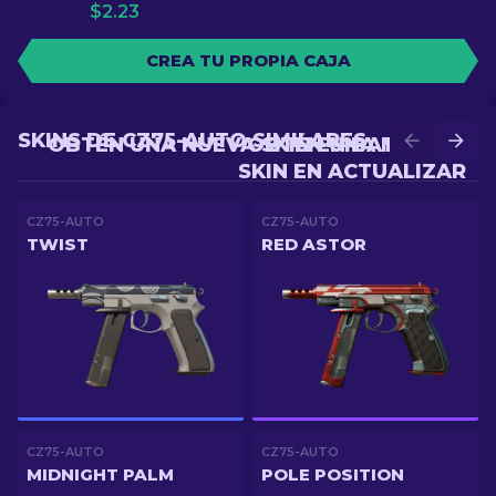
$
2.23
CREA TU PROPIA CAJA
SKINS DE CZ75-AUTO SIMILARES
OBTÉN UNA NUEVA SKIN EN BATALLA
OBTÉN UNA MEJOR
SKIN EN ACTUALIZAR
CZ75-AUTO
CZ75-AUTO
TWIST
RED ASTOR
CZ75-AUTO
CZ75-AUTO
MIDNIGHT PALM
POLE POSITION