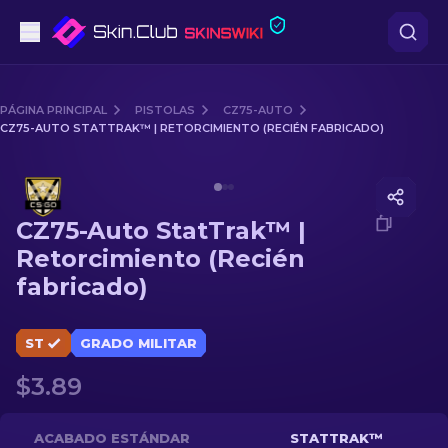
Pistolas
PÁGINA PRINCIPAL
PISTOLAS
CZ75-AUTO
CZ75-AUTO STATTRAK™ | RETORCIMIENTO (RECIÉN FABRICADO)
Gama media
Media of
CZ75-Auto StatTrak™ | Retorcimiento (Recién
Fusiles
CZ75-Auto StatTrak™ |
Fusiles de Francotirador
Retorcimiento (Recién
fabricado)
Cuchillos
Guantes
ST
GRADO MILITAR
$3.89
Cajas
Otro
ACABADO ESTÁNDAR
STATTRAK™