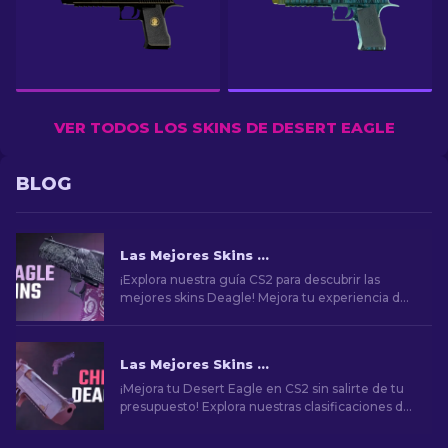
VER TODOS LOS SKINS DE DESERT EAGLE
BLOG
Las Mejores Skins de la Desert Eagle en CS2 [2026]
¡Explora nuestra guía CS2 para descubrir las
mejores skins Deagle! Mejora tu experiencia de
juego encontrando la skin ideal para Desert
Eagle.
Las Mejores Skins Baratas para Desert Eagle en CS2
¡Mejora tu Desert Eagle en CS2 sin salirte de tu
presupuesto! Explora nuestras clasificaciones de
expertos para encontrar las mejores skins
asequibles para mejorar tu estilo sin quedar en la