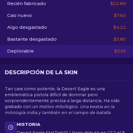
Recién fabricado
$22.89
ES
Casi nuevo
$7.60
Algo desgastado
$4.22
Bastante desgastado
$3.80
Deplorable
$3.55
DESCRIPCIÓN DE LA SKIN
Tan cara como potente, la Desert Eagle es una
emblemática pistola difícil de dominar pero
sorprendentemente precisa a larga distancia. Ha sido
grabado con un motivo mitológico.
Una bestia en la
mitología india y también en el campo de batalla
HISTORIA
Desert Eagle StatTrak™ | Naga debutó en CS2 el 8