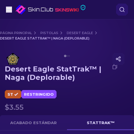
Pistolas
PÁGINA PRINCIPAL
PISTOLAS
DESERT EAGLE
DESERT EAGLE STATTRAK™ | NAGA (DEPLORABLE)
Gama media
Media of
Desert Eagle StatTrak™ | Naga (Deplorable)
Fusiles
Desert Eagle StatTrak™ |
Fusiles de Francotirador
Naga (Deplorable)
Cuchillos
ST
RESTRINGIDO
Guantes
$3.55
Cajas
ACABADO ESTÁNDAR
STATTRAK™
Otro