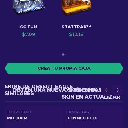
SC FUN
STATTRAK™
$
7.09
$
12.15
CREA TU PROPIA CAJA
SKINS DE DESERT EAGLE
OBTÉN UNA NUEVA SKIN EN BATALLA
OBTÉN UNA MEJOR
SIMILARES
SKIN EN ACTUALIZAR
DESERT EAGLE
DESERT EAGLE
MUDDER
FENNEC FOX