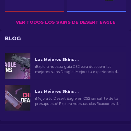
VER TODOS LOS SKINS DE DESERT EAGLE
BLOG
Las Mejores Skins de la Desert Eagle en CS2 [2026]
¡Explora nuestra guía CS2 para descubrir las
mejores skins Deagle! Mejora tu experiencia de
juego encontrando la skin ideal para Desert
Eagle.
Las Mejores Skins Baratas para Desert Eagle en CS2
¡Mejora tu Desert Eagle en CS2 sin salirte de tu
presupuesto! Explora nuestras clasificaciones de
expertos para encontrar las mejores skins
asequibles para mejorar tu estilo sin quedar en la
ruina.