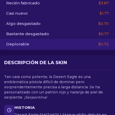
Recién fabricado
$3.87
ES
Casi nuevo
$1.77
Algo desgastado
$0.70
Bastante desgastado
$0.77
Deplorable
$0.72
DESCRIPCIÓN DE LA SKIN
Tan cara como potente, la Desert Eagle es una
emblemática pistola difícil de dominar pero
sorprendentemente precisa a larga distancia. Se ha
personalizado con un patrón rojo y naranja de piel de
serpiente.
¡Serpentina!
HISTORIA
Desert Eagle StatTrak™ | Ataque ofidio debutó en