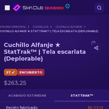
Pistolas
PÁGINA PRINCIPAL
CUCHILLOS
CUCHILLO ALFANJE
CUCHILLO ALFANJE ★ STATTRAK™ | TELA ESCARLATA (DEPLORABLE)
Gama media
Media of
Cuchillo Alfanje ★ StatTrak™ | Tela escarlata
Cuchillo Alfanje ★
Fusiles
StatTrak™ | Tela escarlata
(Deplorable)
Fusiles de Francotirador
Cuchillos
ST
ENCUBIERTO
Guantes
$263.25
Cajas
ACABADO ESTÁNDAR
STATTRAK™
Otro
Recién fabricado
$6 113.19