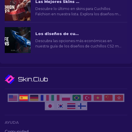
Las Mejores Skins de Cuchillo Falchion en CS2: Top Ranking
Descubre lo último en skins para Cuchillos
Falchion en nuestra lista. Explora los diseños más
codiciados y los patrones más raros para tu
Cuchillo Falchion en CS2.
Los diseños de cuchillos CS2 más baratos [2026]
Descubra las opciones más económicas en
nuestra guía de los diseños de cuchillos CS2 más
baratos y mejore su estilo en el juego sin gastar
mucho dinero.
AYUDA
Comunidad