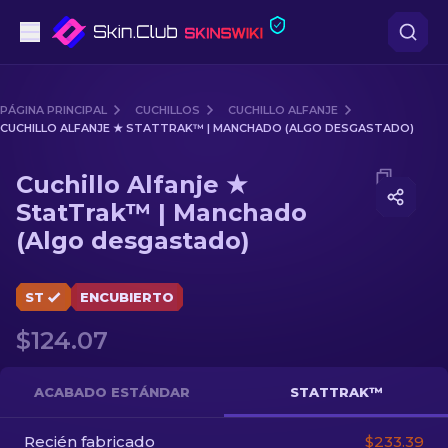
Pistolas
PÁGINA PRINCIPAL
CUCHILLOS
CUCHILLO ALFANJE
CUCHILLO ALFANJE ★ STATTRAK™ | MANCHADO (ALGO DESGASTADO)
Gama media
Media of
Cuchillo Alfanje ★ StatTrak™ | Manchado (A
Cuchillo Alfanje ★
Fusiles
StatTrak™ | Manchado
(Algo desgastado)
Fusiles de Francotirador
Cuchillos
ST
ENCUBIERTO
Guantes
$124.07
Cajas
ACABADO ESTÁNDAR
STATTRAK™
Otro
Recién fabricado
$233.39