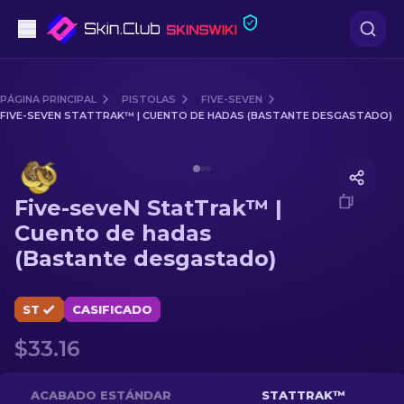
Pistolas
PÁGINA PRINCIPAL
PISTOLAS
FIVE-SEVEN
FIVE-SEVEN STATTRAK™ | CUENTO DE HADAS (BASTANTE DESGASTADO)
Gama media
Media of
Five-seveN StatTrak™ | Cuento de hadas (Ba
Fusiles
Five-seveN StatTrak™ |
Fusiles de Francotirador
Cuento de hadas
(Bastante desgastado)
Cuchillos
Guantes
ST
CASIFICADO
$33.16
Cajas
Otro
ACABADO ESTÁNDAR
STATTRAK™