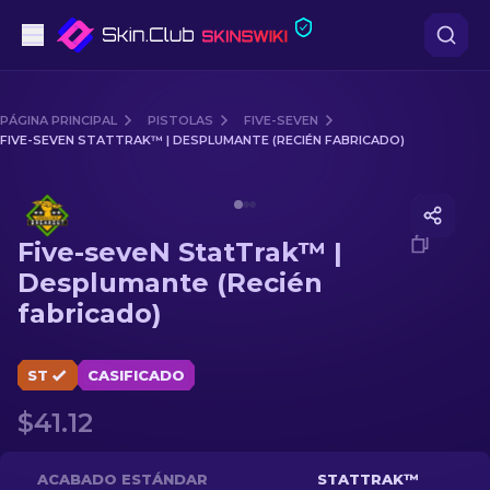
Pistolas
PÁGINA PRINCIPAL
PISTOLAS
FIVE-SEVEN
FIVE-SEVEN STATTRAK™ | DESPLUMANTE (RECIÉN FABRICADO)
Gama media
Media of
Five-seveN StatTrak™ | Desplumante (Recién
Fusiles
Five-seveN StatTrak™ |
Fusiles de Francotirador
Desplumante (Recién
fabricado)
Cuchillos
Guantes
ST
CASIFICADO
$41.12
Cajas
Otro
ACABADO ESTÁNDAR
STATTRAK™