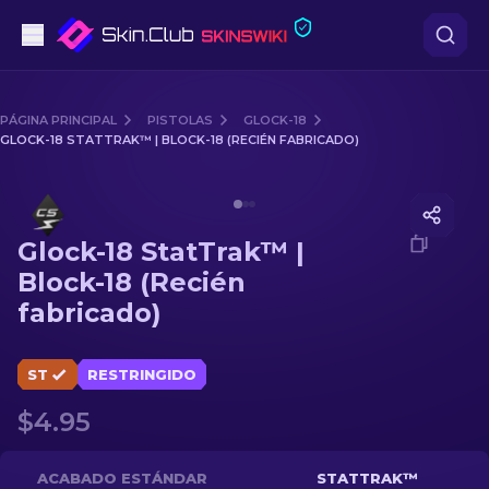
Pistolas
PÁGINA PRINCIPAL
PISTOLAS
GLOCK-18
GLOCK-18 STATTRAK™ | BLOCK-18 (RECIÉN FABRICADO)
Gama media
Media of
Glock-18 StatTrak™ | Block-18 (Recién fabric
Fusiles
Glock-18 StatTrak™ |
Fusiles de Francotirador
Block-18 (Recién
fabricado)
Cuchillos
Guantes
ST
RESTRINGIDO
$4.95
Cajas
Otro
ACABADO ESTÁNDAR
STATTRAK™