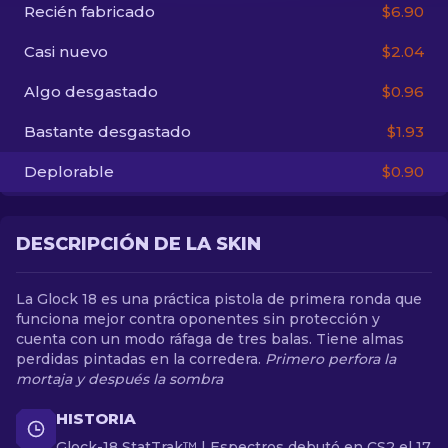
Recién fabricado
$6.90
ES
Casi nuevo
$2.04
Algo desgastado
$0.96
Bastante desgastado
$1.93
Deplorable
$0.90
DESCRIPCIÓN DE LA SKIN
La Glock 18 es una práctica pistola de primera ronda que
funciona mejor contra oponentes sin protección y
cuenta con un modo ráfaga de tres balas. Tiene almas
perdidas pintadas en la corredera.
Primero perfora la
mortaja y después la sombra
HISTORIA
Glock-18 StatTrak™ | Espectros debutó en CS2 el 17