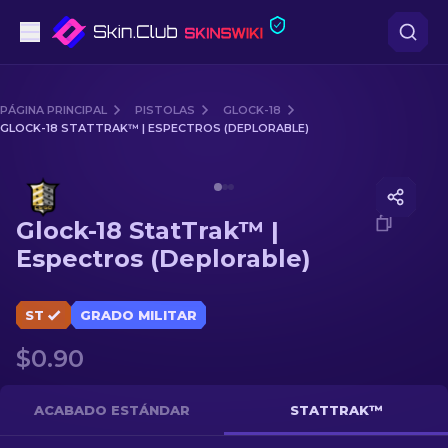
Pistolas
PÁGINA PRINCIPAL
PISTOLAS
GLOCK-18
GLOCK-18 STATTRAK™ | ESPECTROS (DEPLORABLE)
Gama media
Media of
Glock-18 StatTrak™ | Espectros (Deplorable)
Fusiles
Glock-18 StatTrak™ |
Fusiles de Francotirador
Espectros (Deplorable)
Cuchillos
ST
GRADO MILITAR
Guantes
$0.90
Cajas
ACABADO ESTÁNDAR
STATTRAK™
Otro