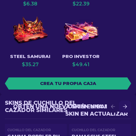
$
6.38
$
22.39
STEEL SAMURAI
PRO INVESTOR
$
35.27
$
49.41
CREA TU PROPIA CAJA
SKINS DE CUCHILLO DEL
OBTÉN UNA NUEVA SKIN EN BATALLA
OBTÉN UNA MEJOR
CAZADOR SIMILARES
SKIN EN ACTUALIZAR
CUCHILLO DEL CAZADOR
CUCHILLO DEL CAZADOR