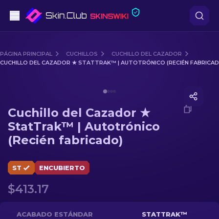
Pistolas
PÁGINA PRINCIPAL
CUCHILLOS
CUCHILLO DEL CAZADOR
CUCHILLO DEL CAZADOR ★ STATTRAK™ | AUTOTRÓNICO (RECIÉN FABRICAD
Gama media
Media of
Cuchillo del Cazador ★ StatTrak™ | Autotróni
Fusiles
Cuchillo del Cazador ★
Fusiles de Francotirador
StatTrak™ | Autotrónico
(Recién fabricado)
Cuchillos
Guantes
ST
ENCUBIERTO
$413.17
Cajas
Otro
ACABADO ESTÁNDAR
STATTRAK™