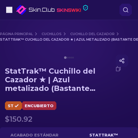
Pistolas
PÁGINA PRINCIPAL
CUCHILLOS
CUCHILLO DEL CAZADOR
STATTRAK™ CUCHILLO DEL CAZADOR ★ | AZUL METALIZADO (BASTANTE 
Gama media
Media of
StatTrak™ Cuchillo del Cazador ★ | Azul met
Fusiles
StatTrak™ Cuchillo del
Fusiles de Francotirador
Cazador ★ | Azul
metalizado (Bastante
Cuchillos
desgastado)
Guantes
ST
ENCUBIERTO
$150.92
Cajas
Otro
ACABADO ESTÁNDAR
STATTRAK™