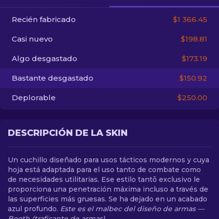
Recién fabricado
$1 366.45
ES
Casi nuevo
$198.81
Algo desgastado
$173.19
Bastante desgastado
$150.92
Deplorable
$250.00
DESCRIPCIÓN DE LA SKIN
Un cuchillo diseñado para usos tácticos modernos y cuya
hoja está adaptada para el uso tanto de combate como
de necesidades utilitarias. Ese estilo tantō exclusivo le
proporciona una penetración máxima incluso a través de
las superficies más gruesas. Se ha dejado en un acabado
azul profundo.
Este es el malbec del diseño de armas —
Booth (traficante de armas)