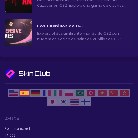
Cazador en CS2. Explora una gama de diseños
elegantes y cautivadores que elevarán tu juego
y estilo.
Los Cuchillos de CS2 Más Caros [2026]
Explora el deslumbrante mundo de CS2 con
nuestra colección de skins de cuhillos de CS2
más caras. ¡Descubre los cuchillos raros que
alcanzan precios asombrosos!
AYUDA
Comunidad
PRO