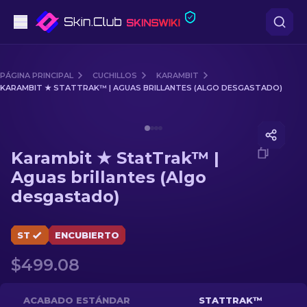
Pistolas
PÁGINA PRINCIPAL
CUCHILLOS
KARAMBIT
KARAMBIT ★ STATTRAK™ | AGUAS BRILLANTES (ALGO DESGASTADO)
Gama media
Media of
Karambit ★ StatTrak™ | Aguas brillantes (Al
Fusiles
Karambit ★ StatTrak™ |
Fusiles de Francotirador
Aguas brillantes (Algo
desgastado)
Cuchillos
Guantes
ST
ENCUBIERTO
$499.08
Cajas
Otro
ACABADO ESTÁNDAR
STATTRAK™