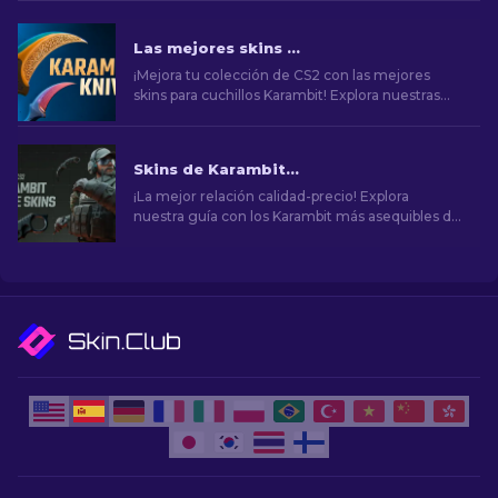
Las mejores skins de cuchillos Karambit en CS2
¡Mejora tu colección de CS2 con las mejores
skins para cuchillos Karambit! Explora nuestras
clasificaciones de expertos y descubre las
mejoras cosméticas definitivas para tu cuchillo.
Skins de Karambit más baratas en CS2 [2026]
¡La mejor relación calidad-precio! Explora
nuestra guía con los Karambit más asequibles de
CS2, sin sacrificar calidad ni estilo.