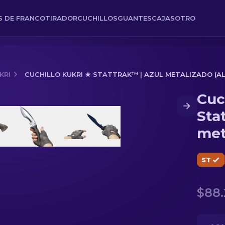
ES DE FRANCOTIRADOR
CUCHILLOS
GUANTES
CAJAS
OTRO
KRI
CUCHILLO KUKRI ★ STATTRAK™ | AZUL METALIZADO (
Cuc
| Azul metalizado (Algo desgastado)
Sta
met
des
ST
$88.