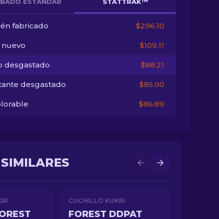
BADO ESTÁNDAR
STATTRAK™
ién fabricado
$296.10
i nuevo
$109.11
o desgastado
$88.21
tante desgastado
$85.00
lorable
$86.89
 SIMILARES
RI
CUCHILLO KUKRI
FOREST
FOREST DDPAT