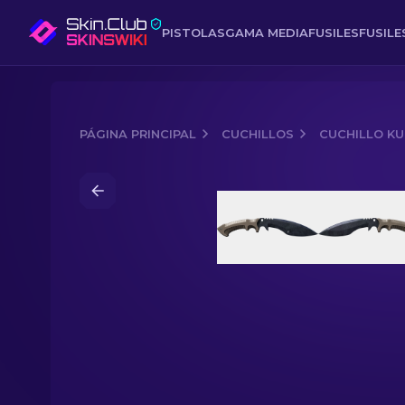
PISTOLAS
GAMA MEDIA
FUSILES
FUSIL
PÁGINA PRINCIPAL
CUCHILLOS
CUCHILLO KU
Media of
Cuchillo kukri ★ StatTrak™ 