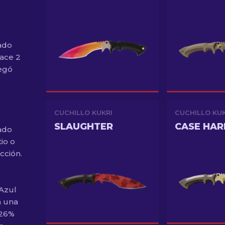
ado
ace 2
legó
CUCHILLO KUKRI
CUCHILLO KUK
SLAUGHTER
CASE HA
ado
io o
cción.
 Azul
a una
,26%