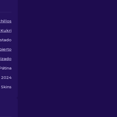
gastar mucho
hillos
 Kukri
stado
bierto
lizado
Pátina
e 2024
 Skins