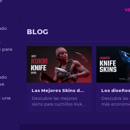
de
V
ado
BLOG
e
 para
ado
que
Las Mejores Skins de Cuchillo Kukri en CS2 [2026]
e una
Descubre las mejores
Descubra las
skins para cuchillos Kukri
más económi
en CS2. Mejora tu juego
nuestra guía 
con nuestra guía de los
diseños de cu
diseños más icónicos.
más baratos 
estilo en el j