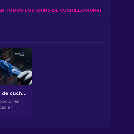
ER TODOS LOS SKINS DE CUCHILLO KUKRI
Los diseños de cuchillos CS2 más baratos [2026]
 opciones
cas en
de los
chillos CS2
y mejore su
uego sin