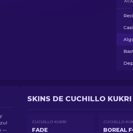
ACA
Rec
Cas
Alg
Bas
Dep
SKINS DE CUCHILLO KUKRI
y
CUCHILLO KUKRI
CUCHILLO KUK
zul
FADE
BOREAL 
s —