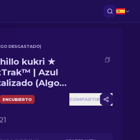
ALGO DESGASTADO)
hillo kukri ★
tTrak™ | Azul
alizado (Algo
gastado)
COMPARTIR
ENCUBIERTO
21