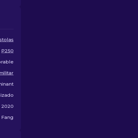
nuestra nueva guía!
más!
stolas
P250
rable
ilitar
inant
lizado
e 2020
 Fang