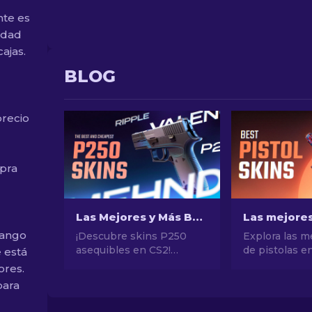
nte es
idad
ajas.
BLOG
precio
pra
Las Mejores y Más Baratas Skins P250 en CS2 [2026]
rango
¡Descubre skins P250
Explora las m
asequibles en CS2!
de pistolas e
e está
Explora las mejores
conseguir el e
ores.
opciones para skins P250
definitivo. ¡L
para
económicas y de calidad.
opciones par
¡Mejora tu juego con
Eagle, USP-S