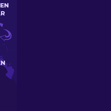
 EN
AR
EN