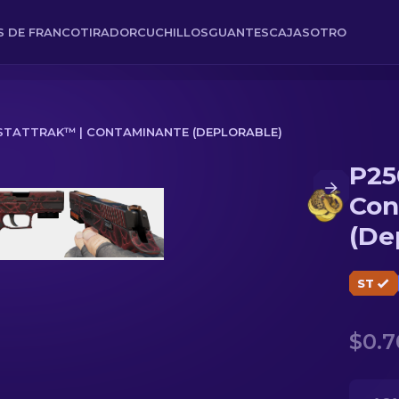
ES DE FRANCOTIRADOR
CUCHILLOS
GUANTES
CAJAS
OTRO
STATTRAK™ | CONTAMINANTE (DEPLORABLE)
P25
nte (Deplorable)
Con
(De
ST
$0.7