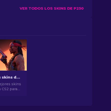
VER TODOS LOS SKINS DE P250
Las mejores skins de pistolas en CS2 [2026]
ejores skins
n CS2 para
stilo
as mejores
a Desert
 y mucho