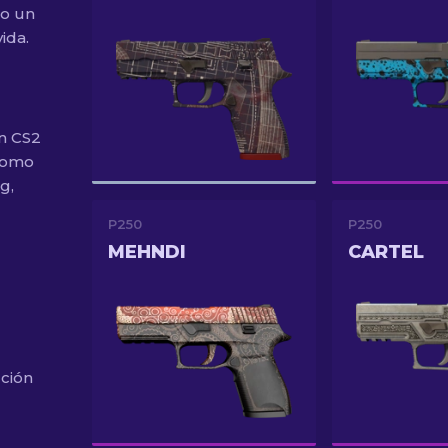
do un
ida.
n CS2
 como
g,
P250
P250
MEHNDI
CARTEL
ción