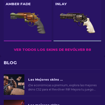
AMBER FADE
INLAY
VER TODOS LOS SKINS DE REVÓLVER R8
BLOG
Las Mejores skins para el Revólver R8 en CS2 [2026]
¡De económicas a premium, explora las mejores
skins CS2 para el Revólver R8! Mejora tu juego
con nuestra variedad de opciones asequibles y
lujosas.