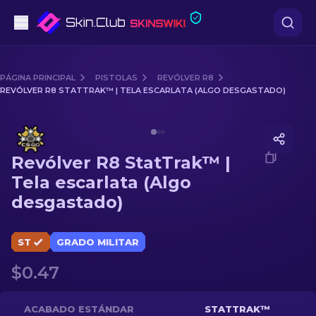
Pistolas
PÁGINA PRINCIPAL
PISTOLAS
REVÓLVER R8
REVÓLVER R8 STATTRAK™ | TELA ESCARLATA (ALGO DESGASTADO)
Gama media
Media of
Revólver R8 StatTrak™ | Tela escarlata (Algo
Fusiles
Revólver R8 StatTrak™ |
Fusiles de Francotirador
Tela escarlata (Algo
desgastado)
Cuchillos
Guantes
ST
GRADO MILITAR
$0.47
Cajas
Otro
ACABADO ESTÁNDAR
STATTRAK™