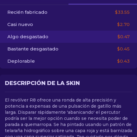
Recién fabricado
$33.55
ES
Casi nuevo
$2.70
Algo desgastado
$0.47
Bastante desgastado
$0.45
Deplorable
$0.43
DESCRIPCIÓN DE LA SKIN
El revólver R8 ofrece una ronda de alta precisión y
potencia a expensas de una pulsación de gatillo más
larga. Disparar rápidamente 'abanicando' el percutor
podría ser la mejor opción cuando se necesita poder de
parada a quemarropa. Se ha pintado usando un patrón de
telaraña hidrográfico sobre una capa roja y está barnizada
con una capa superior satinada.
Ten cuidado por dónde