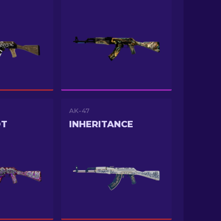
AK-47
OT
INHERITANCE