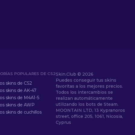
ORÍAS POPULARES DE CS2
Skin.Club ©
2026
Puedes conseguir tus skins
los skins de CS2
favoritas a los mejores precios.
los skins de AK-47
Todos los intercambios se
los skins de M4A1-S
realizan automáticamente
utilizando los bots de Steam.
los skins de AWP
MOONTAIN LTD, 13 Kypranoros
os skins de cuchillos
street, office 205, 1061, Nicosia,
Cyprus