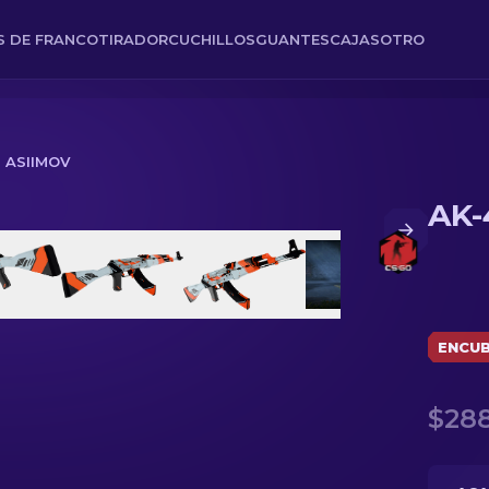
ES DE FRANCOTIRADOR
CUCHILLOS
GUANTES
CAJAS
OTRO
| ASIIMOV
AK-
ENCUB
$288