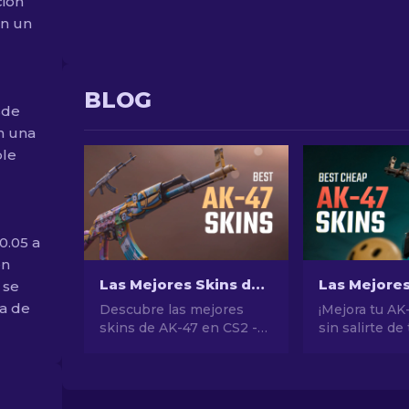
ción
en un
BLOG
sde
en una
ble
0.05 a
en
Las Mejores Skins de AK-47 en CS2: De Baratas a Caras
 se
na de
Descubre las mejores
¡Mejora tu AK
skins de AK-47 en CS2 -
sin salirte de 
desde las más baratas
presupuesto!
hasta las más
nuestras clas
extravagantes. Encuentra
de expertos d
tu complemento perfecto
mejores skin