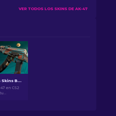
VER TODOS LOS SKINS DE AK-47
Las Mejores Skins Baratas para AK-47 en CS2 Por Menos de $10
-47 en CS2
tu
 Explora
ificaciones
e las
s asequibles