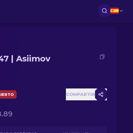
47 | Asiimov
COMPARTIR
IERTO
.89