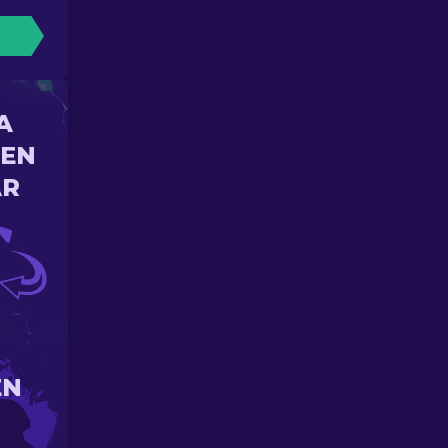
A
 EN
AR
EN