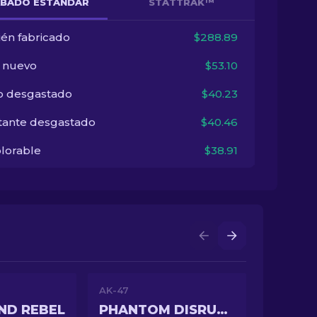
BADO ESTÁNDAR
STATTRAK™
ién fabricado
$288.89
i nuevo
$53.10
o desgastado
$40.23
tante desgastado
$40.46
lorable
$38.91
AK-47
ND REBEL
PHANTOM DISRUPTOR