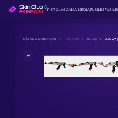
PISTOLAS
GAMA MEDIA
FUSILES
FUSIL
PÁGINA PRINCIPAL
FUSILES
AK-47
AK-47 
Media of
AK-47 | Asiimov