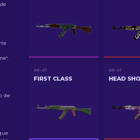
ede
rte
ne".
AK-47
AK-47
FIRST CLASS
HEAD SH
o de
 que