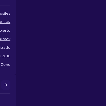
entre las mejores skins
para AK-47 e
de AK-47 en CS2.
$10, perfecta
actualizar tu
usiles
fuego.
AK-47
bierto
siimov
lizado
e 2018
 Zone