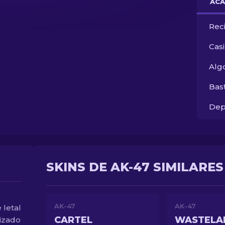
ACA
Rec
Cas
Alg
Bas
Dep
SKINS DE AK-47 SIMILARES
e
AK-47
AK-47
letal
CARTEL
WASTELA
lizado