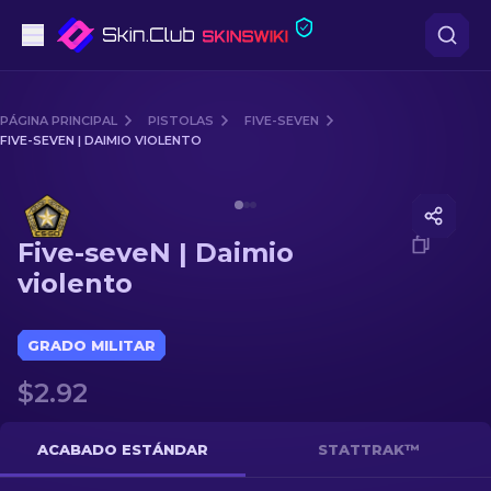
Pistolas
PÁGINA PRINCIPAL
PISTOLAS
FIVE-SEVEN
FIVE-SEVEN | DAIMIO VIOLENTO
Gama media
Media of
Five-seveN | Daimio violento
Fusiles
Five-seveN | Daimio
Fusiles de Francotirador
violento
Cuchillos
GRADO MILITAR
Guantes
$2.92
Cajas
ACABADO ESTÁNDAR
STATTRAK™
Otro