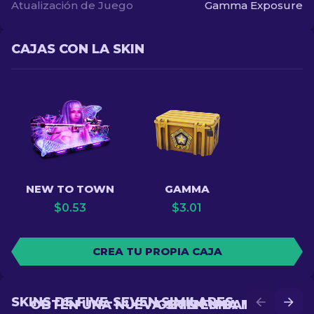
Atualización de Juego
Gamma Exposure
CAJAS CON LA SKIN
NEW TO TOWN
GAMMA
$
0.53
$
3.01
CREA TU PROPIA CAJA
SKINS DE FIVE-SEVEN SIMILARES
OBTÉN UNA NUEVA SKIN EN BATALLA
OBTÉN UNA MEJOR