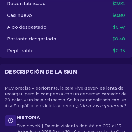
Recién fabricado
$2.92
ES
Casi nuevo
$0.80
Algo desgastado
$0.47
Bastante desgastado
$0.48
Deplorable
$0.35
DESCRIPCIÓN DE LA SKIN
Muy precisa y perforante, la cara Five-seveN es lenta de
recargar, pero lo compensa con un generoso cargador de
20 balas y un bajo retroceso. Se ha personalizado con un
diseño gráfico en violeta y negro.
¿Cómo vas a gobernar?
HISTORIA
Five-seveN | Daimio violento debutó en CS2 el 15
de junio de 2016 (hace 10 años) como parte de Caja