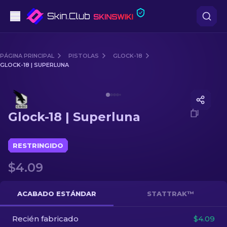
Pistolas
PÁGINA PRINCIPAL
PISTOLAS
GLOCK-18
GLOCK-18 | SUPERLUNA
Gama media
Media of
Glock-18 | Superluna
Fusiles
Glock-18 | Superluna
Fusiles de Francotirador
Cuchillos
RESTRINGIDO
$4.09
Guantes
Cajas
ACABADO ESTÁNDAR
STATTRAK™
Recién fabricado
Otro
$4.09