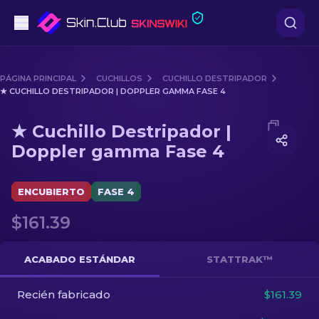
Pistolas
PÁGINA PRINCIPAL
CUCHILLOS
CUCHILLO DESTRIPADOR
★ CUCHILLO DESTRIPADOR | DOPPLER GAMMA FASE 4
Gama media
Media of
★ Cuchillo Destripador | Doppler gamma Fas
★ Cuchillo Destripador |
Fusiles
Doppler gamma Fase 4
Fusiles de Francotirador
ENCUBIERTO
FASE 4
Cuchillos
$161.39
Guantes
ACABADO ESTÁNDAR
STATTRAK™
Cajas
Recién fabricado
$161.39
Otro