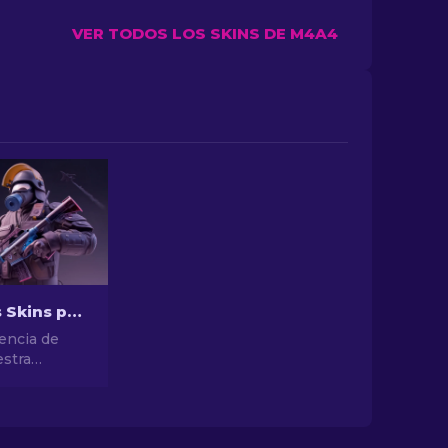
VER TODOS LOS SKINS DE M4A4
Las Mejores Skins para M4A1-S de CS2 [2026]
encia de
estra
las mejores
A1-S de CS2.
alería de
es diseños y