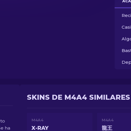
ACA
Rec
Cas
Alg
Bas
Dep
SKINS DE M4A4 SIMILARES
M4A4
M4A4
lto
X-RAY
龍王
Se ha