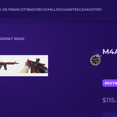
ES DE FRANCOTIRADOR
CUCHILLOS
GUANTES
CAJAS
OTRO
 DDPAT ROJO
M4A
RESTR
$115