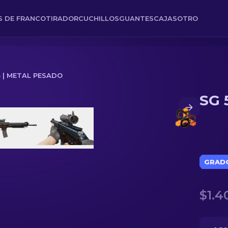
ES DE FRANCOTIRADOR
CUCHILLOS
GUANTES
CAJAS
OTRO
3 | METAL PESADO
SG 
GRADO
$1.4