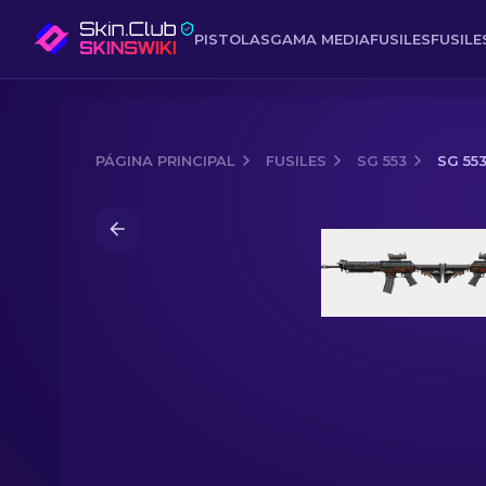
PISTOLAS
GAMA MEDIA
FUSILES
FUSIL
PÁGINA PRINCIPAL
FUSILES
SG 553
SG 55
Media of
SG 553 | Metal pesado