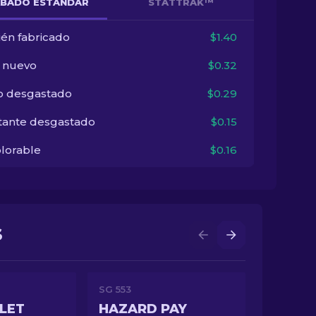
BADO ESTÁNDAR
STATTRAK™
ién fabricado
$1.40
i nuevo
$0.32
o desgastado
$0.29
tante desgastado
$0.15
lorable
$0.16
S
SG 553
LET
HAZARD PAY