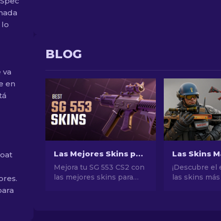
-Spec
imada
 lo
BLOG
 va
te en
tá
Las Mejores Skins para SG 553 en CS2 [2026]
loat
Mejora tu SG 553 CS2 con
¡Descubre el
las mejores skins para
las skins más
ores.
cualquier presupuesto.
de CS2! Desd
para
Descubre nuestros
impresionant
rankings expertos para el
potencial de 
cambio estético ideal.
explora el mu