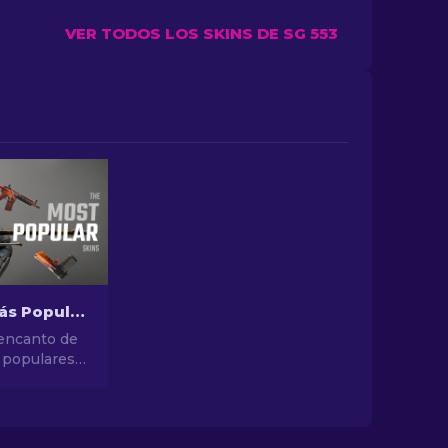
VER TODOS LOS SKINS DE SG 553
Las Skins Más Populares en CS2
 encanto de
 populares
e diseños
es hasta
inversión,
ndo de las