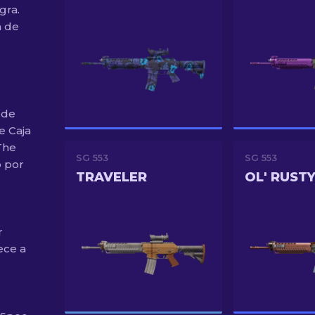
gra.
a de
 de
e Caja
The
SG 553
SG 553
o por
TRAVELER
OL' RUST
r
ece a