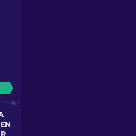
A
 EN
AR