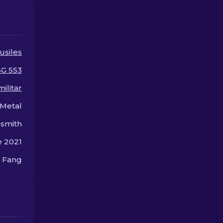
skins más po
CS2.
usiles
SG 553
ilitar
Metal
smith
e 2021
n Fang