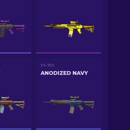
SG 553
Y
ANODIZED NAVY