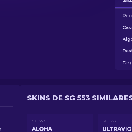
ACA
Rec
Cas
Alg
Bas
Dep
SKINS DE SG 553 SIMILARE
SG 553
SG 553
ALOHA
ULTRAVIO
o