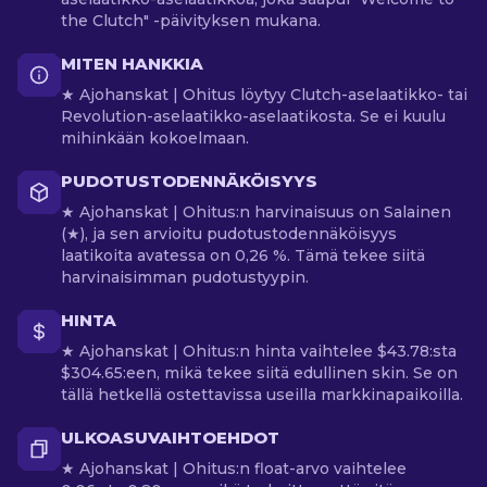
the Clutch" -päivityksen mukana.
MITEN HANKKIA
★ Ajohanskat | Ohitus löytyy Clutch-aselaatikko- tai
Revolution-aselaatikko-aselaatikosta. Se ei kuulu
mihinkään kokoelmaan.
PUDOTUSTODENNÄKÖISYYS
★ Ajohanskat | Ohitus:n harvinaisuus on Salainen
(★), ja sen arvioitu pudotustodennäköisyys
laatikoita avatessa on 0,26 %. Tämä tekee siitä
harvinaisimman pudotustyypin.
HINTA
★ Ajohanskat | Ohitus:n hinta vaihtelee $43.78:sta
$304.65:een, mikä tekee siitä edullinen skin. Se on
tällä hetkellä ostettavissa useilla markkinapaikoilla.
ULKOASUVAIHTOEHDOT
★ Ajohanskat | Ohitus:n float-arvo vaihtelee