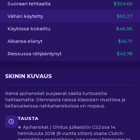
Suoraan tehtaalta
$304.65
FI
Vähän käytetty
$93.27
Käytössä kokeiltu
$46.96
Aikansa elänyt
$45.71
Reissussa rähjääntynyt
$43.78
SKININ KUVAUS
Nämä ajohanskat suojaavat säältä tuntoaistia
haittaamatta. Olennaista näissä klassisen mustissa ja
keltaruskeissa nahkahanskoissa on nopeus.
TAUSTA
★ Ajohanskat | Ohitus julkaistiin CS2:ssa 14.
helmikuuta 2018 (8 vuotta sitten) osana Clutch-
aselaatikko-aselaatikkoa, joka saapui "Welcome to