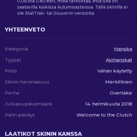
0.06:sta 0.80:een, mikä tarkoittaa, että sitä on
saatavilla kaikissa kulumisasteissa. Tällä skinillä ei
ole StatTrak- tai Souvenir-versioita.
YHTEENVETO
Kategoria
Hanska
Tyyppi
Ajohanskat
Pinta
Vähän käytetty
Skinin harvinaisuus
Merkillinen
Perhe
Overtake
Julkaisupäivämäärä
14. helmikuuta 2018
Pelin päivitys
Welcome to the Clutch
LAATIKOT SKININ KANSSA