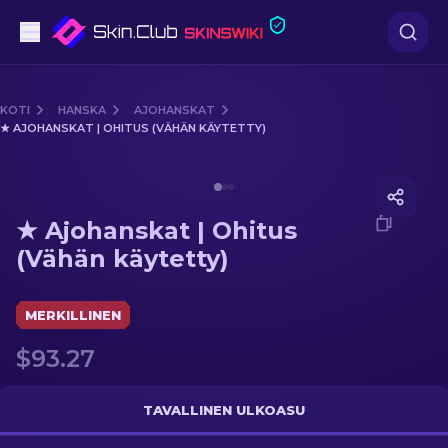
Pistooli
KOTI
HANSKA
AJOHANSKAT
★ AJOHANSKAT | OHITUS (VÄHÄN KÄYTETTY)
Keskitaso
Media of
★ Ajohanskat | Ohitus (Vähän käytetty)
Kivääri
★ Ajohanskat | Ohitus
Tarkka-ampuja
(Vähän käytetty)
Veitset
MERKILLINEN
Hanska
$93.27
Laatikot
TAVALLINEN ULKOASU
Muut