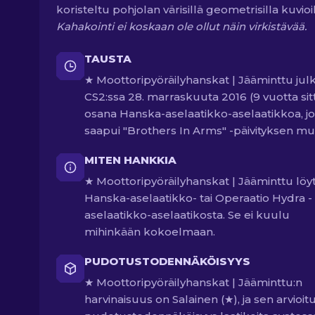
koristeltu pohjolan värisillä geometrisilla kuvioil
Kahakointi ei koskaan ole ollut näin virkistävää.
TAUSTA
★ Moottoripyöräilyhanskat | Jääminttu julka
CS2:ssa 28. marraskuuta 2016 (9 vuotta sit
osana Hanska-aselaatikko-aselaatikkoa, j
saapui "Brothers In Arms" -päivityksen m
MITEN HANKKIA
★ Moottoripyöräilyhanskat | Jääminttu löy
Hanska-aselaatikko- tai Operaatio Hydra -
aselaatikko-aselaatikosta. Se ei kuulu
mihinkään kokoelmaan.
PUDOTUSTODENNÄKÖISYYS
★ Moottoripyöräilyhanskat | Jääminttu:n
harvinaisuus on Salainen (★), ja sen arvioit