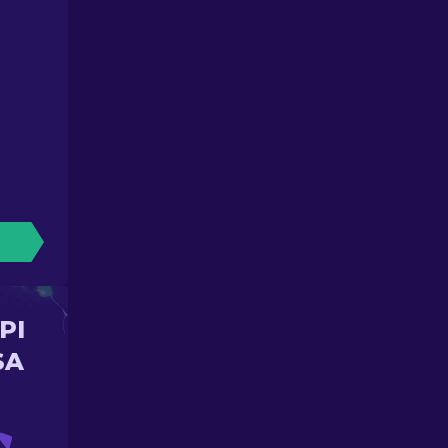
PI
SA