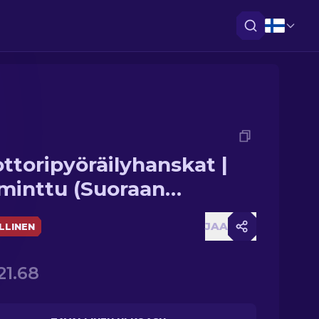
ttoripyöräilyhanskat |
minttu (Suoraan
taalta)
JAA
LLINEN
21.68