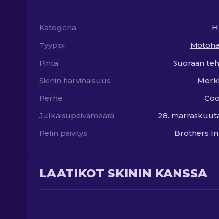
Kategoria
H
Tyyppi
Motoha
Pinta
Suoraan teh
Skinin harvinaisuus
Merki
Perhe
Coo
Julkaisupäivämäärä
28. marraskuut
Pelin päivitys
Brothers I
LAATIKOT SKININ KANSSA