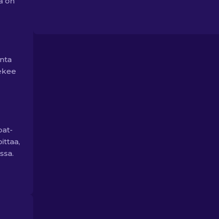
a on
inta
tekee
oat-
ittaa,
ssa.