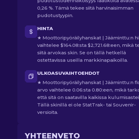
pudotustodennäköisyys laatikoita avatess
0,26 %. Tämä tekee siitä harvinaisimman
pudotustyypin.
HINTA
★ Moottoripyöräilyhanskat | Jääminttu:n h
vaihtelee $164.08:sta $2,721.68:een, mikä 
siitä arvokas skin. Se on tällä hetkellä
ostettavissa useilla markkinapaikoilla.
ULKOASUVAIHTOEHDOT
★ Moottoripyöräilyhanskat | Jääminttu:n fl
arvo vaihtelee 0.06:sta 0.80:een, mikä tarko
että sitä on saatavilla kaikissa kulumisastei
Tällä skinillä ei ole StatTrak- tai Souvenir-
versioita.
YHTEENVETO