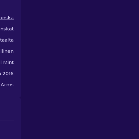
anska
nskat
taalta
llinen
l Mint
a 2016
n Arms