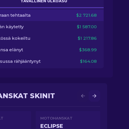
TAVALLINEN ULKOASU
raan tehtaalta
$2 721.68
än käytetty
$1 587.00
tössä kokeiltu
$1 217.86
nsa elänyt
$368.99
sussa rähjääntynyt
$164.08
NSKAT SKINIT
AT
MOTOHANSKAT
ECLIPSE