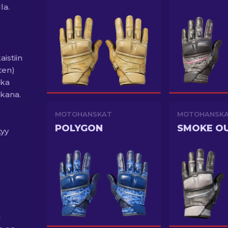
la.
istiin
ten)
oka
ukana.
MOTOHANSKAT
MOTOHANSK
POLYGON
SMOKE O
tyy
u