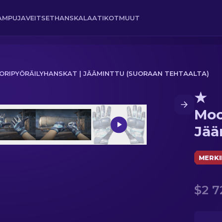
AMPUJA
VEITSET
HANSKA
LAATIKOT
MUUT
RIPYÖRÄILYHANSKAT | JÄÄMINTTU (SUORAAN TEHTAALTA)
★
 Jääminttu (Suoraan tehtaalta)
Moo
Jää
teh
MERKI
$2 7