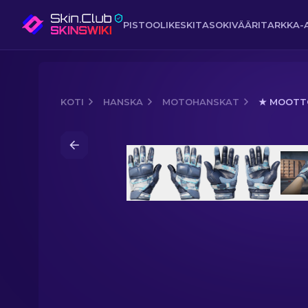
PISTOOLI
KESKITASO
KIVÄÄRI
TARKKA-
KOTI
HANSKA
MOTOHANSKAT
★ MOOTTO
Media of
★ Moottoripyöräilyhanskat |