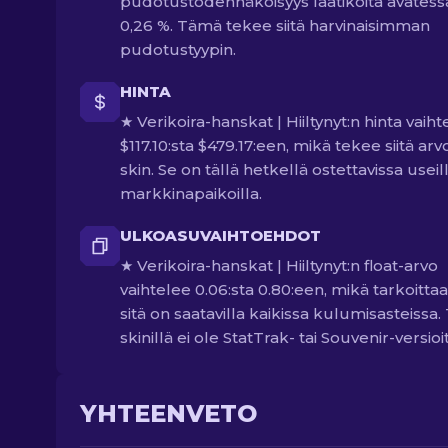
pudotustodennäköisyys laatikoita avatess
0,26 %. Tämä tekee siitä harvinaisimman
pudotustyypin.
HINTA
★ Verikoira-hanskat | Hiiltynyt:n hinta vaiht
$117.10:sta $479.17:een, mikä tekee siitä ar
skin. Se on tällä hetkellä ostettavissa useil
markkinapaikoilla.
ULKOASUVAIHTOEHDOT
★ Verikoira-hanskat | Hiiltynyt:n float-arvo
vaihtelee 0.06:sta 0.80:een, mikä tarkoittaa
sitä on saatavilla kaikissa kulumisasteissa. 
skinillä ei ole StatTrak- tai Souvenir-versioi
YHTEENVETO