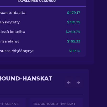
TAVALLINEN ULKOASU
raan tehtaalta
$479.17
än käytetty
$310.75
tössä kokeiltu
$269.79
nsa elänyt
$165.33
sussa rähjääntynyt
$117.10
HOUND-HANSKAT
-HANSKAT
BLOODHOUND-HANSKAT