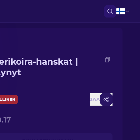
erikoira-hanskat |
tynyt
JAA
LLINEN
.17