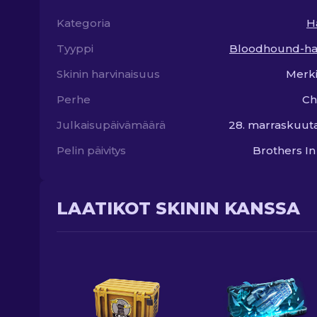
Kategoria
H
Tyyppi
Bloodhound-ha
Skinin harvinaisuus
Merki
Perhe
Ch
Julkaisupäivämäärä
28. marraskuut
Pelin päivitys
Brothers I
LAATIKOT SKININ KANSSA