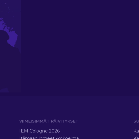
VIIMEISIMMÄT PÄIVITYKSET
SU
IEM Cologne 2026
Ka
Itämaan ihmeet -kokoelma
Ka