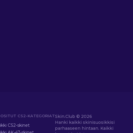
OSITUT CS2-KATEGORIAT
Skin.Club ©
2026
Hanki kaikki skinisuosikkisi
ikki CS2-skinet
parhaaseen hintaan. Kaikki
ikki AK-47-skinet