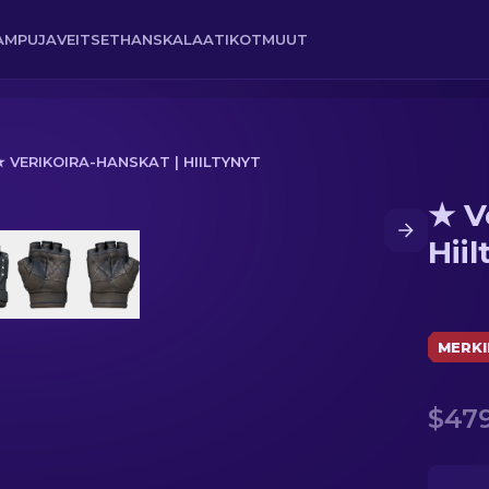
AMPUJA
VEITSET
HANSKA
LAATIKOT
MUUT
★ VERIKOIRA-HANSKAT | HIILTYNYT
★ V
t
Hiil
MERKI
$479