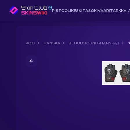
PISTOOLI
KESKITASO
KIVÄÄRI
TARKKA-
KOTI
HANSKA
BLOODHOUND-HANSKAT
Media of
★ Verikoira-hanskat | Hiiltyny