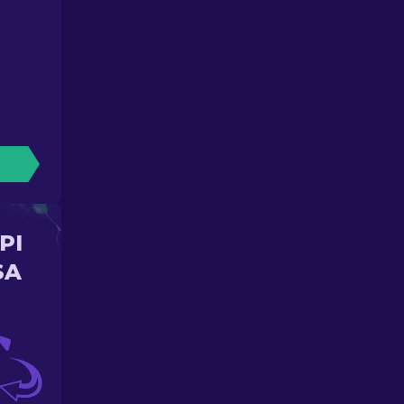
PI
SA