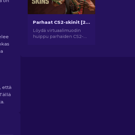
a on
Parhaat CS2-skinit [2026]
Löydä virtuaalimuodin
elee
huippu parhaiden CS2-
skinien avulla! Tutki tyylin
vokas
maailmaa parhaiden CS2-
la
skinien avulla
, että
Tällä
ta.