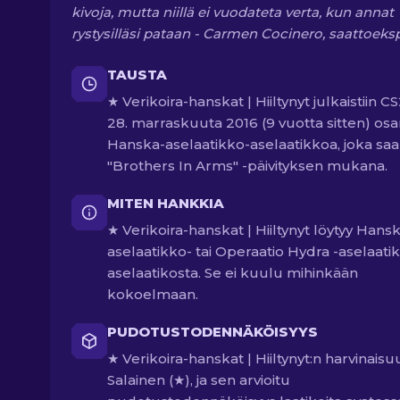
kivoja, mutta niillä ei vuodateta verta, kun annat
rystysilläsi pataan - Carmen Cocinero, saattoeksp
TAUSTA
★ Verikoira-hanskat | Hiiltynyt julkaistiin C
28. marraskuuta 2016 (9 vuotta sitten) os
Hanska-aselaatikko-aselaatikkoa, joka saa
"Brothers In Arms" -päivityksen mukana.
MITEN HANKKIA
★ Verikoira-hanskat | Hiiltynyt löytyy Hans
aselaatikko- tai Operaatio Hydra -aselaati
aselaatikosta. Se ei kuulu mihinkään
kokoelmaan.
PUDOTUSTODENNÄKÖISYYS
★ Verikoira-hanskat | Hiiltynyt:n harvinaisu
Salainen (★), ja sen arvioitu