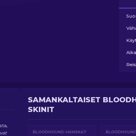
Suo
Väh
Käy
Aika
Reis
SAMANKALTAISET BLOOD
SKINIT
sta,
BLOODHOUND-HANSKAT
BLOODHOUND
vat