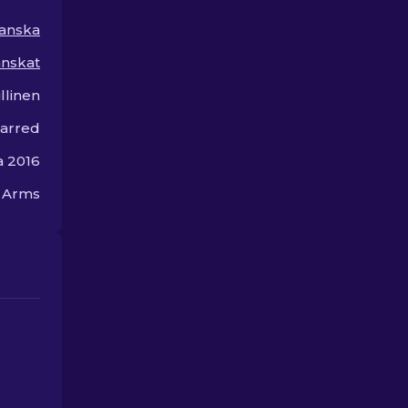
anska
nskat
llinen
arred
a 2016
n Arms