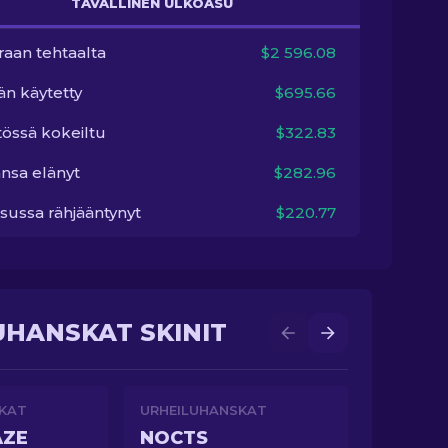
TAVALLINEN ULKOASU
raan tehtaalta
$2 596.08
än käytetty
$695.66
tössä kokeiltu
$322.83
nsa elänyt
$282.96
sussa rähjääntynyt
$220.77
UHANSKAT SKINIT
KAT
URHEILUHANSKAT
AZE
NOCTS