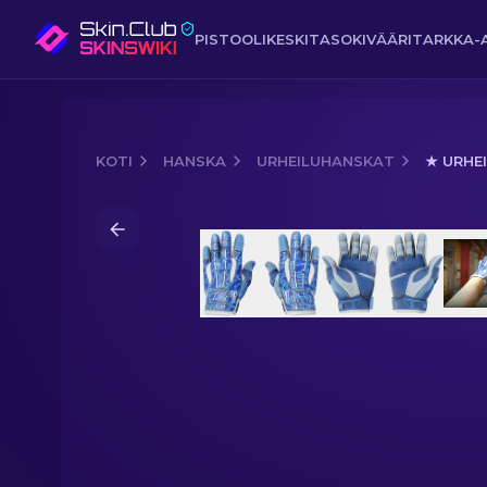
PISTOOLI
KESKITASO
KIVÄÄRI
TARKKA-
KOTI
HANSKA
URHEILUHANSKAT
★ URHE
Media of
★ Urheiluhanskat | Maalle j