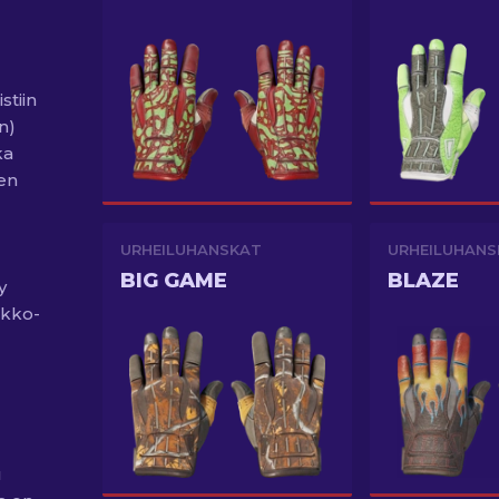
stiin
n)
ka
en
URHEILUHANSKAT
URHEILUHANS
BIG GAME
BLAZE
y
ikko-
u