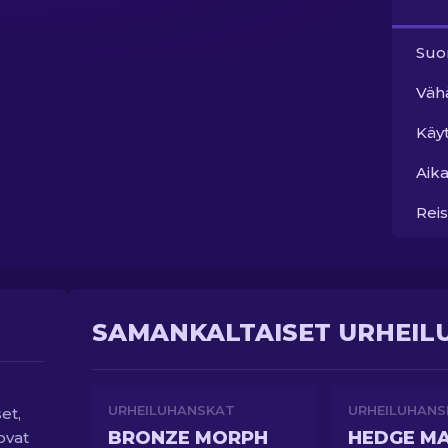
Suo
Väh
Käy
Aika
Reis
SAMANKALTAISET URHEIL
URHEILUHANSKAT
URHEILUHANS
et,
BRONZE MORPH
HEDGE M
ovat