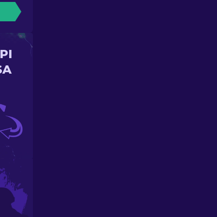
PI
SA