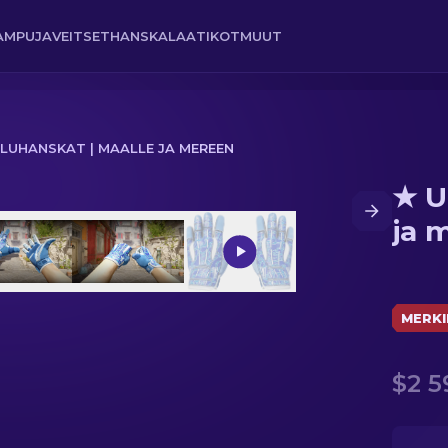
AMPUJA
VEITSET
HANSKA
LAATIKOT
MUUT
ILUHANSKAT | MAALLE JA MEREEN
★ U
a mereen
ja 
MERKI
$2 5