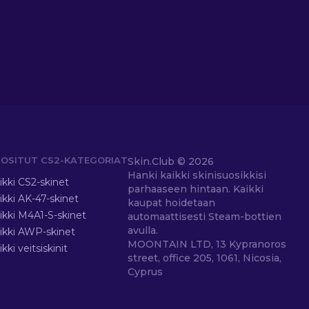
OSITUT CS2-KATEGORIAT
Skin.Club ©
2026
Hanki kaikki skinisuosikkisi
ikki CS2-skinet
parhaaseen hintaan. Kaikki
ikki AK-47-skinet
kaupat hoidetaan
ikki M4A1-S-skinet
automaattisesti Steam-bottien
avulla.
ikki AWP-skinet
MOONTAIN LTD, 13 Kypranoros
ikki veitsiskinit
street, office 205, 1061, Nicosia,
Cyprus