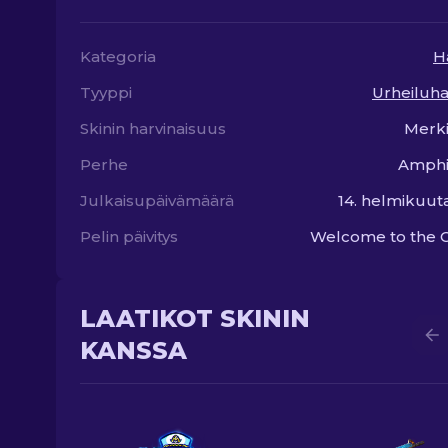
Kategoria
H
Tyyppi
Urheiluh
Skinin harvinaisuus
Merki
Perhe
Amphi
Julkaisupäivämäärä
14. helmikuut
Pelin päivitys
Welcome to the 
LAATIKOT SKININ
KANSSA