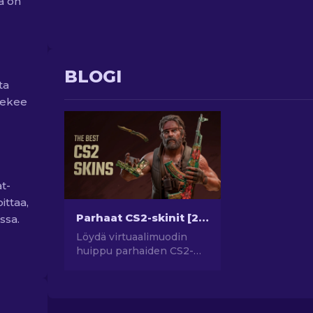
a on
BLOGI
ta
tekee
t-
ittaa,
Parhaat CS2-skinit [2026]
ssa.
Löydä virtuaalimuodin
huippu parhaiden CS2-
skinien avulla! Tutki tyylin
maailmaa parhaiden CS2-
skinien avulla