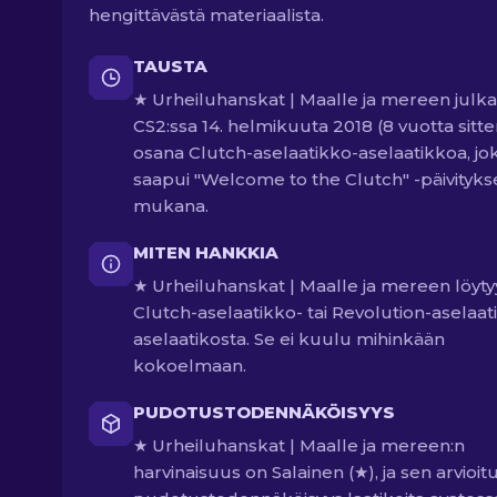
hengittävästä materiaalista.
TAUSTA
★ Urheiluhanskat | Maalle ja mereen julkai
CS2:ssa 14. helmikuuta 2018 (8 vuotta sitte
osana Clutch-aselaatikko-aselaatikkoa, jo
saapui "Welcome to the Clutch" -päivityks
mukana.
MITEN HANKKIA
★ Urheiluhanskat | Maalle ja mereen löyty
Clutch-aselaatikko- tai Revolution-aselaat
aselaatikosta. Se ei kuulu mihinkään
kokoelmaan.
PUDOTUSTODENNÄKÖISYYS
★ Urheiluhanskat | Maalle ja mereen:n
harvinaisuus on Salainen (★), ja sen arvioit