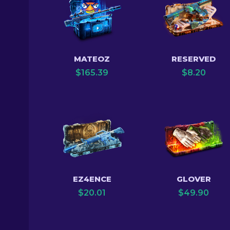
MATEOZ
RESERVED
$
165.39
$
8.20
EZ4ENCE
GLOVER
$
20.01
$
49.90