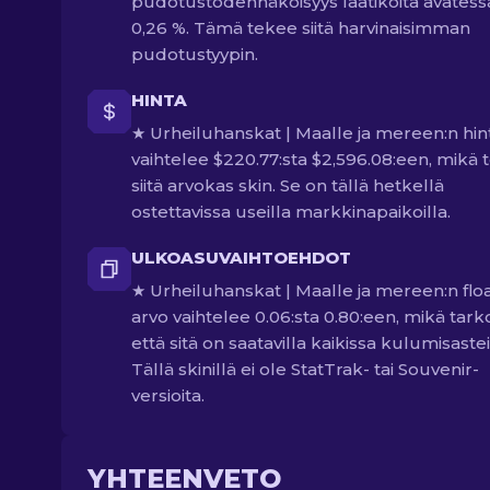
pudotustodennäköisyys laatikoita avatess
0,26 %. Tämä tekee siitä harvinaisimman
pudotustyypin.
HINTA
★ Urheiluhanskat | Maalle ja mereen:n hin
vaihtelee $220.77:sta $2,596.08:een, mikä 
siitä arvokas skin. Se on tällä hetkellä
ostettavissa useilla markkinapaikoilla.
ULKOASUVAIHTOEHDOT
★ Urheiluhanskat | Maalle ja mereen:n floa
arvo vaihtelee 0.06:sta 0.80:een, mikä tarko
että sitä on saatavilla kaikissa kulumisastei
Tällä skinillä ei ole StatTrak- tai Souvenir-
versioita.
YHTEENVETO