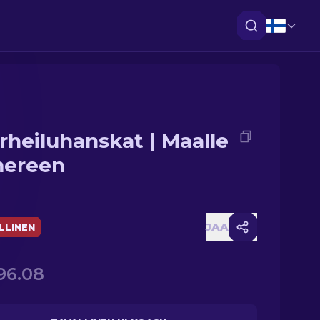
rheiluhanskat | Maalle
mereen
JAA
LLINEN
96.08