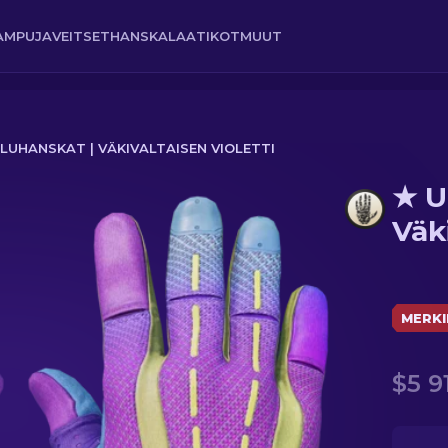
AMPUJA
VEITSET
HANSKA
LAATIKOT
MUUT
LUHANSKAT | VÄKIVALTAISEN VIOLETTI
★ U
sen violetti
Väki
MERKI
$5 91