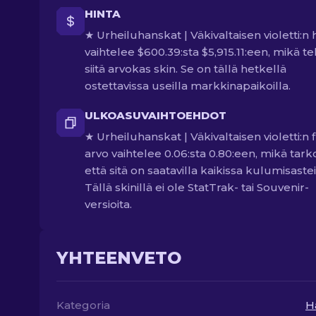
HINTA
★ Urheiluhanskat | Väkivaltaisen violetti:n 
vaihtelee $600.39:sta $5,915.11:een, mikä t
siitä arvokas skin. Se on tällä hetkellä
ostettavissa useilla markkinapaikoilla.
ULKOASUVAIHTOEHDOT
★ Urheiluhanskat | Väkivaltaisen violetti:n f
arvo vaihtelee 0.06:sta 0.80:een, mikä tarko
että sitä on saatavilla kaikissa kulumisastei
Tällä skinillä ei ole StatTrak- tai Souvenir-
versioita.
YHTEENVETO
Kategoria
H