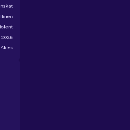
anskat
llinen
iolent
a 2026
Skins