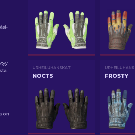
äsi-
d
ytyy
URHEILUHANSKAT
URHEILUHANS
sta.
NOCTS
FROSTY
u
a on