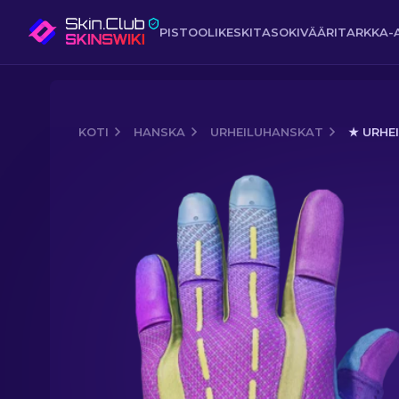
PISTOOLI
KESKITASO
KIVÄÄRI
TARKKA-
KOTI
HANSKA
URHEILUHANSKAT
★ URHEI
Media of
★ Urheiluhanskat | Väkivaltai