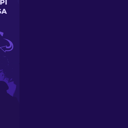
PI
SA