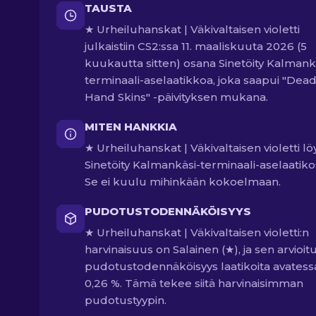
TAUSTA
★ Urheiluhanskat | Väkivaltaisen violetti
julkaistiin CS2:ssa 11. maaliskuuta 2026 (5
kuukautta sitten) osana Sinetöity Kalmank
terminaali-aselaatikkoa, joka saapui "Dea
Hand Skins" -päivityksen mukana.
MITEN HANKKIA
★ Urheiluhanskat | Väkivaltaisen violetti lö
Sinetöity Kalmankäsi-terminaali-aselaatiko
Se ei kuulu mihinkään kokoelmaan.
PUDOTUSTODENNÄKÖISYYS
★ Urheiluhanskat | Väkivaltaisen violetti:n
harvinaisuus on Salainen (★), ja sen arvioit
pudotustodennäköisyys laatikoita avatess
0,26 %. Tämä tekee siitä harvinaisimman
pudotustyypin.