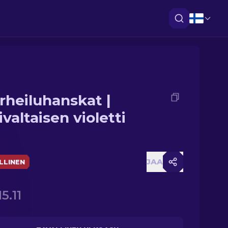
rheiluhanskat |
valtaisen violetti
JAA
LLINEN
5.11