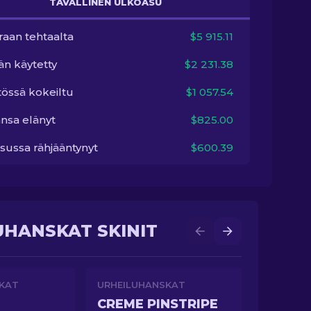
TAVALLINEN ULKOASU
raan tehtaalta
$5 915.11
än käytetty
$2 231.38
tössä kokeiltu
$1 057.54
nsa elänyt
$825.00
sussa rähjääntynyt
$600.39
UHANSKAT SKINIT
KAT
URHEILUHANSKAT
CREME PINSTRIPE