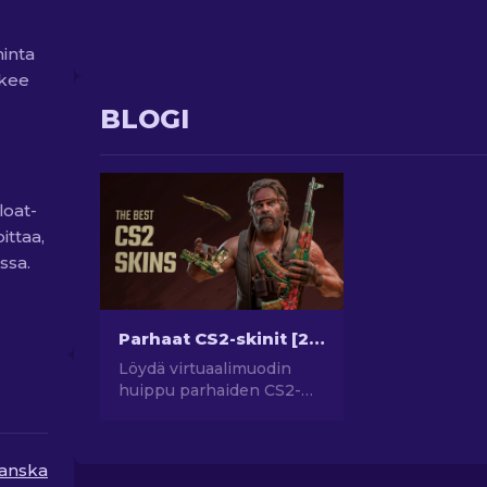
hinta
ekee
BLOGI
loat-
ittaa,
ssa.
Parhaat CS2-skinit [2026]
Löydä virtuaalimuodin
huippu parhaiden CS2-
skinien avulla! Tutki tyylin
maailmaa parhaiden CS2-
skinien avulla
anska