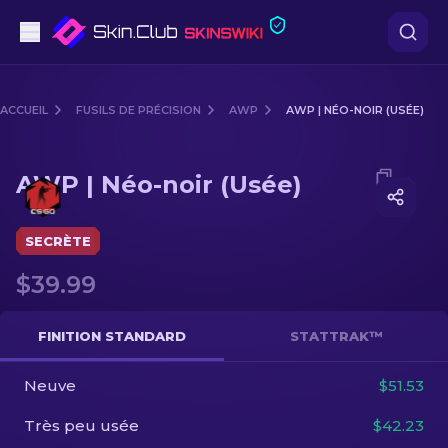
Pistolets
ACCUEIL
FUSILS DE PRÉCISION
AWP
AWP | NÉO-NOIR (USÉE)
Milieu de gamme
Media of
AWP | Néo-noir (Usée)
AWP | Néo-noir (Usée)
Fusils
Fusils de Précision
SECRÈTE
$39.99
Couteaux
Gants
FINITION STANDARD
STATTRAK™
Caisses
Neuve
$51.53
Très peu usée
$42.23
Autre