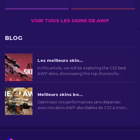
VOIR TOUS LES SKINS DE AWP
BLOG
Les meilleurs skins AWP CS2 - Le Guide des skins [2026]
In this article, we will be exploring the CS2 best
AWP skins, showcasing the top choices for
those who love to combine aesthetics and
performance on the battlefield.
Meilleurs skins bon marché CS2 AWP à moins de 10 $ [2026]
Optimisez vos performances sans dépenser
avec nos skins AWP abordables de CS2 à moins
de 10 $. Des choix économiques pour un jeu
amélioré.