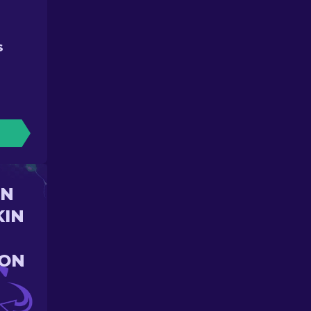
S
UN
KIN
ION