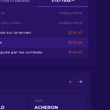
NITION STANDARD
STATTRAK™
ve
Indisponible
s peu usée
Indisponible
ée sur le terrain
$230.47
e
$170.46
quée par les combats
$140.03
AWP
LD
ACHERON