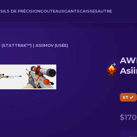
SILS DE PRÉCISION
COUTEAUX
GANTS
CAISSES
AUTRE
(STATTRAK™) | ASIIMOV (USÉE)
AWP
Usée)
Asi
ST
$170