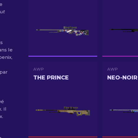
ée
ut
ts
ans le
enix,
AWP
AWP
 par
THE PRINCE
NEO-NOIR
vé
 Il
x.