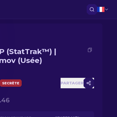
 (StatTrak™) |
imov (Usée)
PARTAGER
SECRÈTE
.46