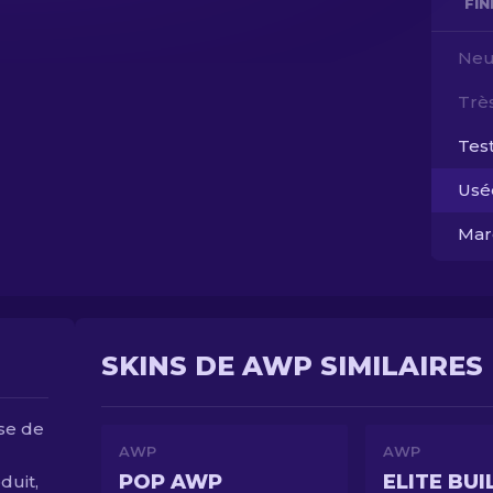
FI
Neu
Trè
Test
Usé
Mar
SKINS DE AWP SIMILAIRES
ise de
AWP
AWP
POP AWP
ELITE BUI
duit,