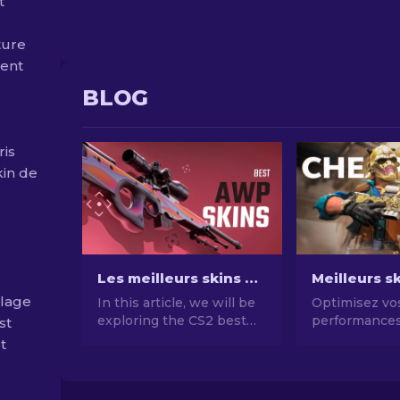
t
ture
ment
BLOG
ris
kin de
Les meilleurs skins AWP CS2 - Le Guide des skins [2026]
plage
In this article, we will be
Optimisez vo
exploring the CS2 best
performances
st
AWP skins, showcasing
dépenser ave
t
the top choices for those
AWP abordabl
who love to combine
moins de 10 $
aesthetics and
économiques 