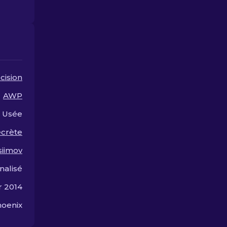
performance on the
amélioré.
battlefield.
cision
AWP
Usée
ecrète
siimov
nalisé
r 2014
hoenix