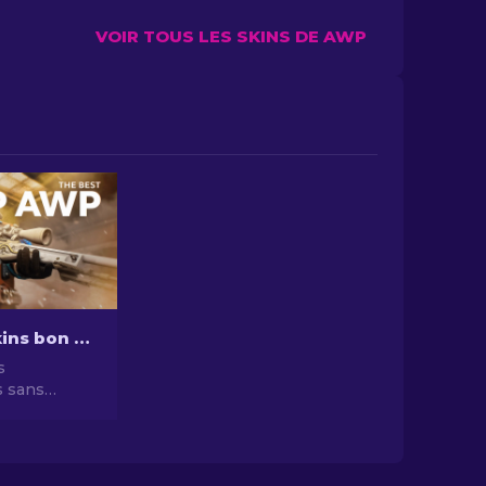
VOIR TOUS LES SKINS DE AWP
Meilleurs skins bon marché CS2 AWP à moins de 10 $ [2026]
s
 sans
c nos skins
es de CS2 à
. Des choix
pour un jeu