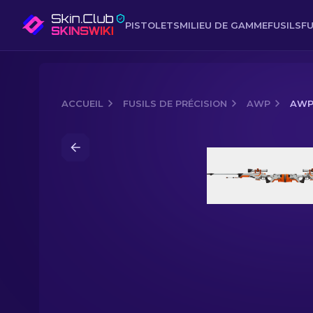
PISTOLETS
MILIEU DE GAMME
FUSILS
FU
ACCUEIL
FUSILS DE PRÉCISION
AWP
AWP 
Media of
AWP (StatTrak™) | Asiimov (