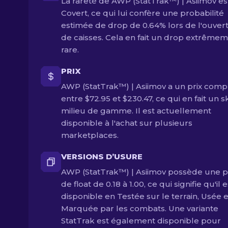
La rareté de AWP (StatTrak™) | Asiimov es
Covert, ce qui lui confère une probabilité
estimée de drop de 0.64% lors de l'ouver
de caisses. Cela en fait un drop extrême
rare.
PRIX
AWP (StatTrak™) | Asiimov a un prix comp
entre $72.95 et $230.47, ce qui en fait un s
milieu de gamme. Il est actuellement
disponible à l'achat sur plusieurs
marketplaces.
VERSIONS D’USURE
AWP (StatTrak™) | Asiimov possède une 
de float de 0.18 à 1.00, ce qui signifie qu'il e
disponible en Testée sur le terrain, Usée e
Marquée par les combats. Une variante
StatTrak est également disponible pour