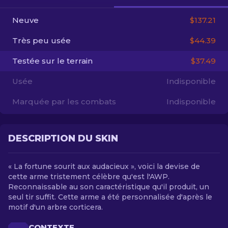
Neuve
$137.21
FR
Très peu usée
$44.39
Testée sur le terrain
$37.49
Usée
Indisponible
Marquée par les combats
Indisponible
DESCRIPTION DU SKIN
« La fortune sourit aux audacieux », voici la devise de
cette arme tristement célèbre qu'est l'AWP.
Reconnaissable au son caractéristique qu'il produit, un
seul tir suffit. Cette arme a été personnalisée d'après le
motif d'un arbre corticera.
CONTEXTE