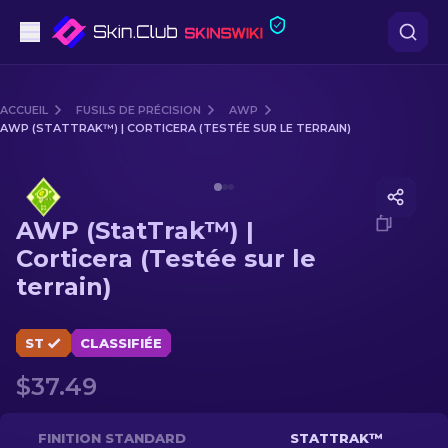
Pistolets
ACCUEIL
FUSILS DE PRÉCISION
AWP
AWP (STATTRAK™) | CORTICERA (TESTÉE SUR LE TERRAIN)
Milieu de gamme
Media of
AWP (StatTrak™) | Corticera (Testée sur le ter
Fusils
AWP (StatTrak™) |
Fusils de Précision
Corticera (Testée sur le
terrain)
Couteaux
Gants
ST
CLASSIFIÉE
$37.49
Caisses
Autre
FINITION STANDARD
STATTRAK™