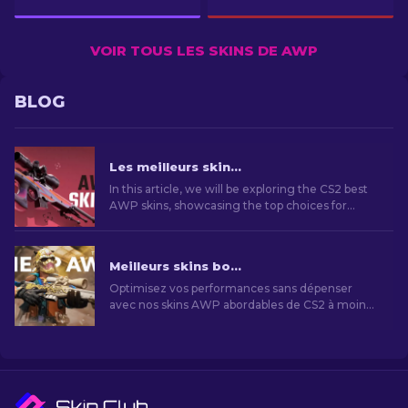
VOIR TOUS LES SKINS DE AWP
BLOG
Les meilleurs skins AWP CS2 - Le Guide des skins [2026]
In this article, we will be exploring the CS2 best
AWP skins, showcasing the top choices for
those who love to combine aesthetics and
performance on the battlefield.
Meilleurs skins bon marché CS2 AWP à moins de 10 $ [2026]
Optimisez vos performances sans dépenser
avec nos skins AWP abordables de CS2 à moins
de 10 $. Des choix économiques pour un jeu
amélioré.