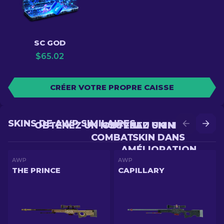
SC GOD
$
65.02
CRÉER VOTRE PROPRE CAISSE
SKINS DE AWP SIMILAIRES
OBTENEZ UN NOUVEAU SKIN EN
OBTENEZ UN MEILLEUR
COMBAT
SKIN DANS
AMÉLIORATION
AWP
AWP
THE PRINCE
CAPILLARY