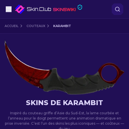
Pistolets
ACCUEIL
COUTEAUX
KARAMBIT
Milieu de gamme
Fusils
Fusils de Précision
Couteaux
Gants
SKINS DE KARAMBIT
Caisses
Inspiré du couteau griffe d’Asie du Sud-Est, la lame courbée et
l’anneau pour le doigt permettent une animation dramatique en
prise inversée. C’est l’un des skins les plus iconiques — et coûteux —
Autre
du jeu.