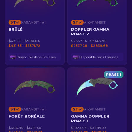
ST
ST
KARAMBIT (★)
★ KARAMBIT
BRÛLÉ
DOPPLER GAMMA
PHASE 2
$431.55 - $990.04
$2557.54 - $3467.99
$431.85 – $3571.72
$2537.28 – $2839.68
Disponible dans 1 caisses
Disponible dans 1 caisses
PHASE 1
ST
ST
KARAMBIT (★)
★ KARAMBIT
FORÊT BORÉALE
GAMMA DOPPLER
PHASE 1
$406.95 - $1415.40
$1923.93 - $3289.33