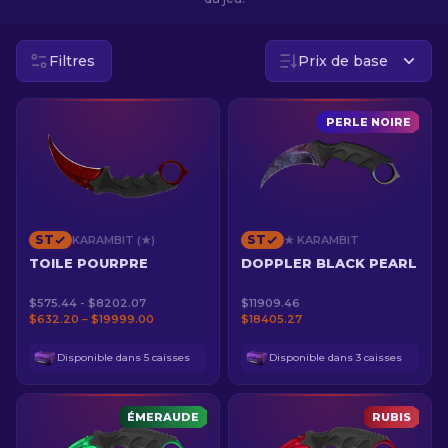
FR
Filtres
Prix de base
PERLE NOIRE
ST
ST
KARAMBIT (★)
★ KARAMBIT
TOILE POURPRE
DOPPLER BLACK PEARL
$575.44 - $8202.07
$11909.46
$632.20 – $19999.00
$18405.27
Disponible dans 5 caisses
Disponible dans 3 caisses
ÉMERAUDE
RUBIS