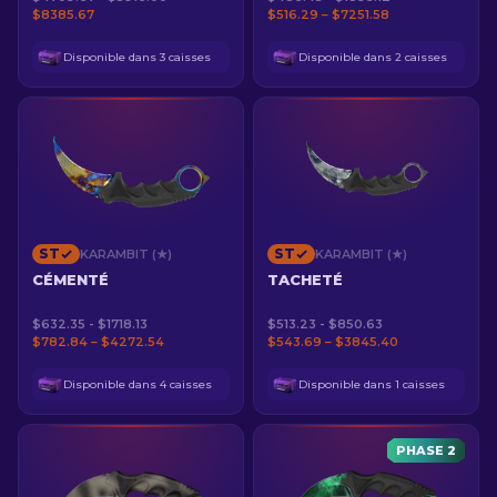
$8385.67
$516.29 – $7251.58
Disponible dans 3 caisses
Disponible dans 2 caisses
ST
ST
KARAMBIT (★)
KARAMBIT (★)
CÉMENTÉ
TACHETÉ
$632.35 - $1718.13
$513.23 - $850.63
$782.84 – $4272.54
$543.69 – $3845.40
Disponible dans 4 caisses
Disponible dans 1 caisses
PHASE 2