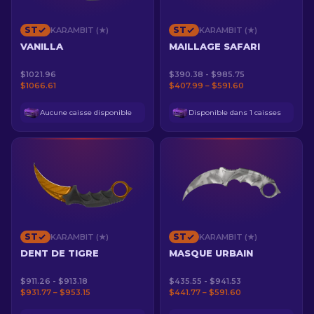
ST
ST
KARAMBIT (★)
KARAMBIT (★)
VANILLA
MAILLAGE SAFARI
$1021.96
$390.38 - $985.75
$1066.61
$407.99 – $591.60
Aucune caisse disponible
Disponible dans 1 caisses
ST
ST
KARAMBIT (★)
KARAMBIT (★)
DENT DE TIGRE
MASQUE URBAIN
$911.26 - $913.18
$435.55 - $941.53
$931.77 – $953.15
$441.77 – $591.60