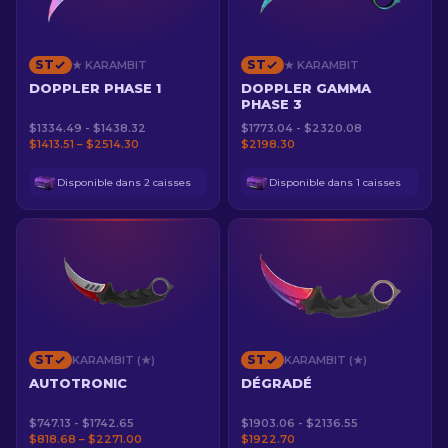
ST
ST
★ KARAMBIT
★ KARAMBIT
DOPPLER PHASE 1
DOPPLER GAMMA
PHASE 3
$1334.49 - $1438.32
$1773.04 - $2320.08
$1413.51 – $2514.30
$2198.30
Disponible dans 2 caisses
Disponible dans 1 caisses
ST
ST
KARAMBIT (★)
KARAMBIT (★)
AUTOTRONIC
DÉGRADÉ
$747.13 - $1742.65
$1903.06 - $2136.55
$818.68 – $2271.00
$1922.70