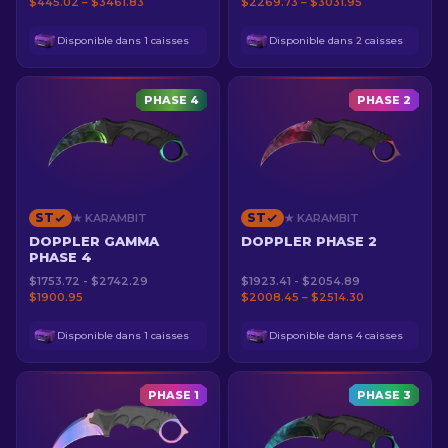
$445.02 – $3461.83
$2269.73 – $3031.95
Disponible dans 1 caisses
Disponible dans 2 caisses
PHASE 4
PHASE 2
ST
ST
★ KARAMBIT
★ KARAMBIT
DOPPLER GAMMA
DOPPLER PHASE 2
PHASE 4
$1753.72 - $2742.29
$1923.41 - $2054.89
$1900.95
$2008.45 – $2514.30
Disponible dans 1 caisses
Disponible dans 4 caisses
PHASE 1
PHASE 3