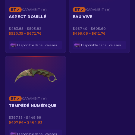
ST
ST
KARAMBIT (★)
KARAMBIT (★)
ASPECT ROUILLÉ
EAU VIVE
$483.85 - $505.82
$467.40 - $605.60
$520.35 – $672.76
$499.08 – $612.76
Disponible dans 1 caisses
Disponible dans 1 caisses
ST
KARAMBIT (★)
TEMPÉRÉ NUMÉRIQUE
$397.33 - $449.89
$407.94 – $464.83
Disponible dans 1 caisses