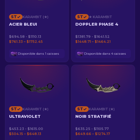
ST
ST
KARAMBIT (★)
★ KARAMBIT
ACIER BLEUI
DOPPLER PHASE 4
$694.58 - $1110.13
$1381.79 - $1641.52
$761.33 – $1752.45
$1448.71 – $1464.21
Disponible dans 1 caisses
Disponible dans 4 caisses
ST
ST
KARAMBIT (★)
KARAMBIT (★)
ULTRAVIOLET
NOIR STRATIFIÉ
$453.23 - $1615.00
$635.25 - $1105.77
$504.15 – $648.13
$649.66 – $1274.17