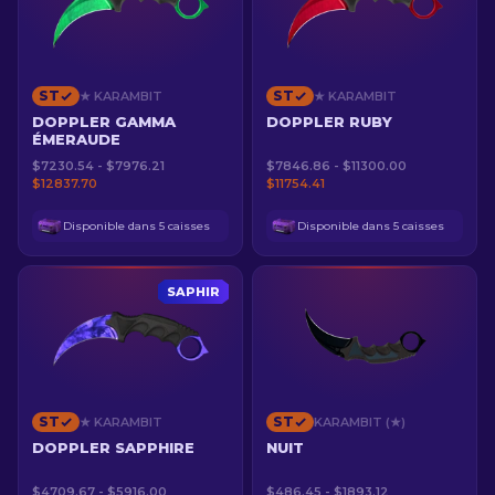
ST
ST
★ KARAMBIT
★ KARAMBIT
DOPPLER GAMMA
DOPPLER RUBY
ÉMERAUDE
$7230.54 - $7976.21
$7846.86 - $11300.00
$12837.70
$11754.41
Disponible dans 5 caisses
Disponible dans 5 caisses
SAPHIR
ST
ST
★ KARAMBIT
KARAMBIT (★)
DOPPLER SAPPHIRE
NUIT
$4709.67 - $5916.00
$486.45 - $1893.12