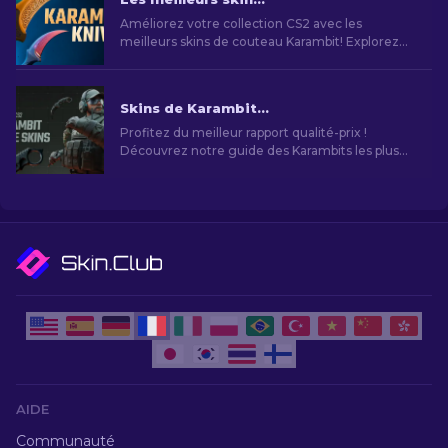
Améliorez votre collection CS2 avec les
meilleurs skins de couteau Karambit! Explorez
nos classements d'experts et découvrez les
améliorations esthétiques ultimes pour votre
couteau.
Skins de Karambit les moins chères sur CS2 [2026]
Profitez du meilleur rapport qualité-prix !
Découvrez notre guide des Karambits les plus
abordables sur CS2, sans compromis sur le style
ni la qualité.
AIDE
Communauté