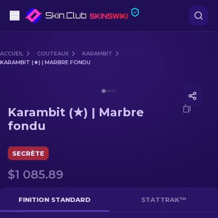
Pistolets
ACCUEIL
COUTEAUX
KARAMBIT
KARAMBIT (★) | MARBRE FONDU
Milieu de gamme
Media of
Karambit (★) | Marbre fondu
Fusils
Karambit (★) | Marbre
Fusils de Précision
fondu
Couteaux
SECRÈTE
Gants
$1 085.89
Caisses
FINITION STANDARD
STATTRAK™
Autre