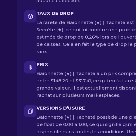
aucune collection.
TAUX DE DROP
La rareté de Baïonnette (★) | Tacheté est
Secrète (★), ce qui lui confère une probabi
estimée de drop de 0,26% lors de l'ouver
de caisses. Cela en fait le type de drop le 
rare.
PRIX
Baïonnette (★) | Tacheté a un prix compri
entre $148.20 et $317.41, ce qui en fait un s
grande valeur. Il est actuellement disponi
l'achat sur plusieurs marketplaces.
VERSIONS D’USURE
Baïonnette (★) | Tacheté possède une pl
de float de 0.00 à 1.00, ce qui signifie qu'il 
disponible dans toutes les conditions. Un