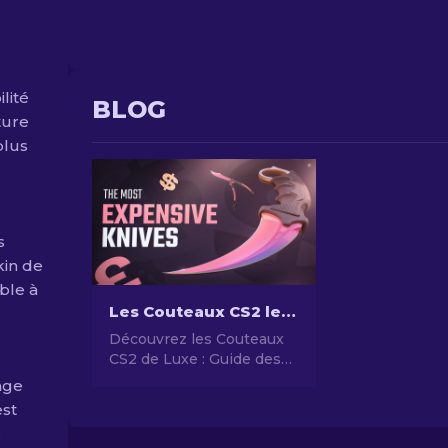
lité
BLOG
ture
plus
s
kin de
ble à
Les Couteaux CS2 les Plus Chers [2026]
Découvrez les Couteaux
CS2 de Luxe : Guide des
top 10 couteaux les Plus
age
Précieux et Rares.
est
e