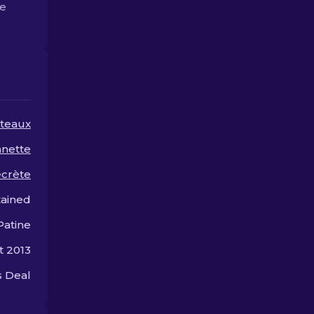
le
teaux
nette
ecrète
tained
Patine
t 2013
 Deal