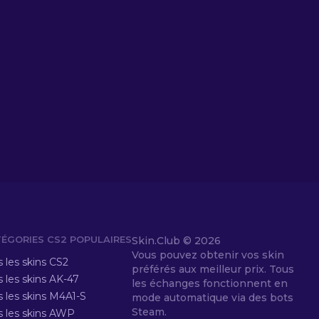
ÉGORIES CS2 POPULAIRES
Skin.Club ©
2026
Vous pouvez obtenir vos skin
 les skins CS2
préférés aux meilleur prix. Tous
 les skins AK-47
les échanges fonctionnent en
s les skins M4A1-S
mode automatique via des bots
Steam.
s les skins AWP