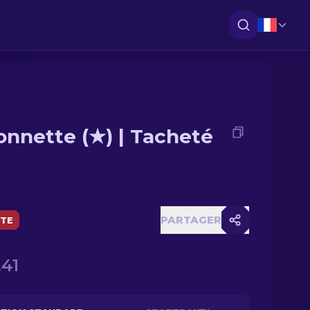
onnette (★) | Tacheté
PARTAGER
ÈTE
.41