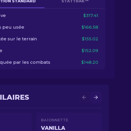
NITION STANDARD
STATTRAK™
ve
$317.41
s peu usée
$166.58
ée sur le terrain
$155.02
e
$152.09
quée par les combats
$148.20
ILAIRES
BAÏONNETTE
VANILLA