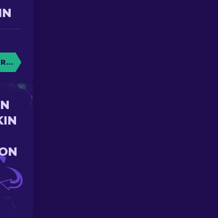
IN
RE CAISSE
UN
KIN
ION