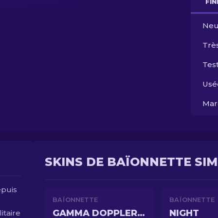
FI
Neu
Trè
Test
Usé
Mar
SKINS DE BAÏONNETTE SIM
epuis
BAÏONNETTE
BAÏONNETTE
GAMMA DOPPLER EMERALD
NIGHT
itaire