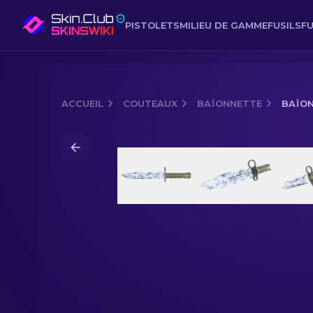
PISTOLETS
MILIEU DE GAMME
FUSILS
FU
ACCUEIL
COUTEAUX
BAÏONNETTE
BAÏON
Media of
Baïonnette (★) | Tacheté