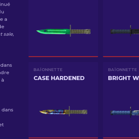
tinué
du
e a
de
t sale,
 dans
BAÏONNETTE
BAÏONNETTE
cadre
CASE HARDENED
BRIGHT W
 à
é dans
et