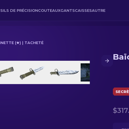
SILS DE PRÉCISION
COUTEAUX
GANTS
CAISSES
AUTRE
NETTE (★) | TACHETÉ
Baï
SECR
$317