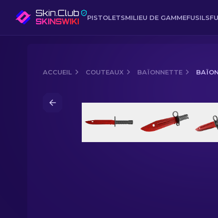
PISTOLETS
MILIEU DE GAMME
FUSILS
FU
ACCUEIL
COUTEAUX
BAÏONNETTE
BAÏON
Media of
Baïonnette (★) | Toile pourp