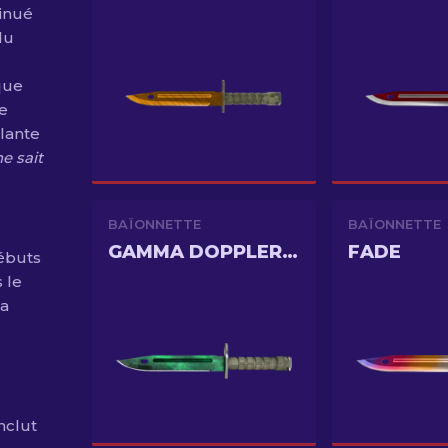
tinué
du
que
ne
lante
e sait
BAÏONNETTE
BAÏONNETTE
GAMMA DOPPLER PHASE 2
FADE
débuts
s le
la
nclut