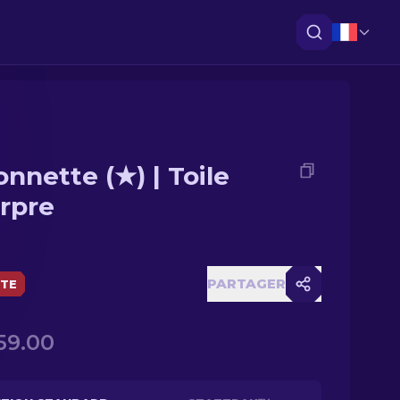
onnette (★) | Toile
rpre
PARTAGER
ÈTE
59.00