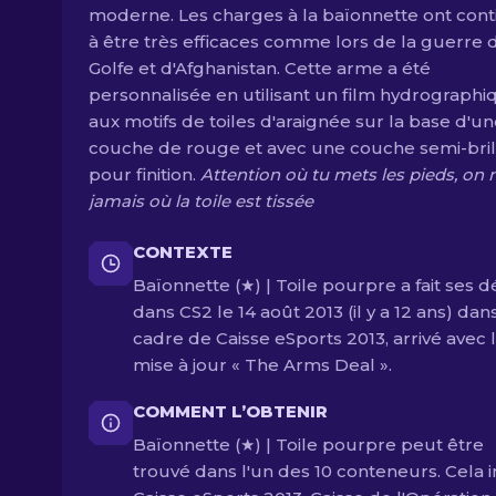
moderne. Les charges à la baïonnette ont con
à être très efficaces comme lors de la guerre 
Golfe et d'Afghanistan. Cette arme a été
personnalisée en utilisant un film hydrographi
aux motifs de toiles d'araignée sur la base d'u
couche de rouge et avec une couche semi-bril
pour finition.
Attention où tu mets les pieds, on n
jamais où la toile est tissée
CONTEXTE
Baïonnette (★) | Toile pourpre a fait ses 
dans CS2 le 14 août 2013 (il y a 12 ans) dan
cadre de Caisse eSports 2013, arrivé avec 
mise à jour « The Arms Deal ».
COMMENT L’OBTENIR
Baïonnette (★) | Toile pourpre peut être
trouvé dans l'un des 10 conteneurs. Cela i