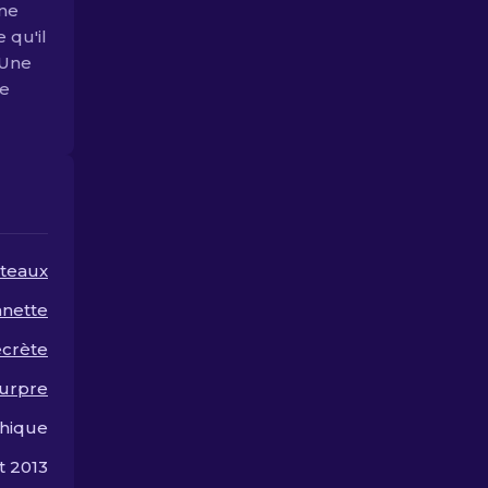
une
e qu'il
 Une
le
teaux
nette
ecrète
ourpre
hique
t 2013