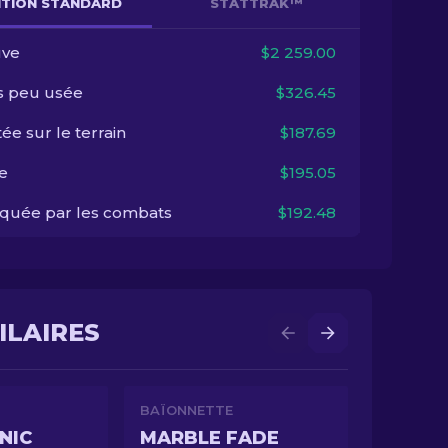
NITION STANDARD
STATTRAK™
ve
$2 259.00
s peu usée
$326.45
ée sur le terrain
$187.69
e
$195.05
quée par les combats
$192.48
ILAIRES
BAÏONNETTE
NIC
MARBLE FADE