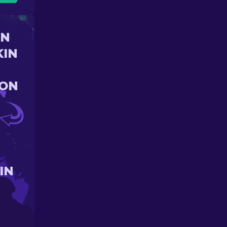
UN
KIN
ION
IN