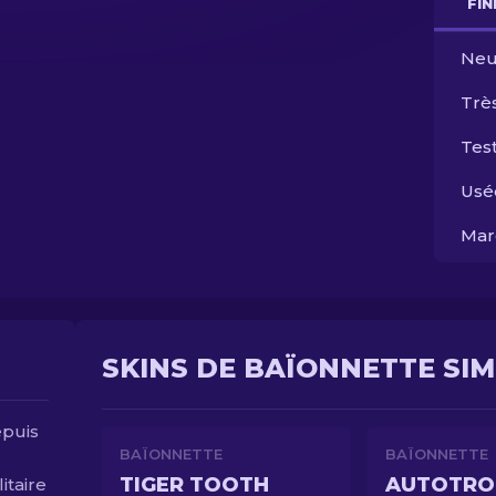
FI
Neu
Trè
Test
Usé
Mar
SKINS DE BAÏONNETTE SIM
epuis
BAÏONNETTE
BAÏONNETTE
TIGER TOOTH
AUTOTRO
itaire