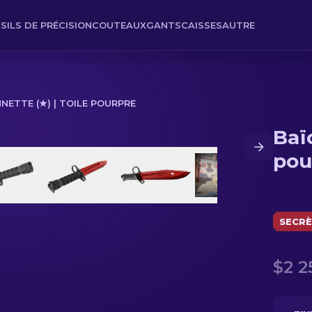
SILS DE PRÉCISION
COUTEAUX
GANTS
CAISSES
AUTRE
NETTE (★) | TOILE POURPRE
Baï
re
pou
SECR
$2 2