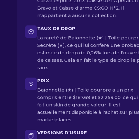
Caisse eSports 2013, Caisse de l'Opération
Bravo et Caisse d'arme CS:GO N°2. Il
n'appartient à aucune collection.
TAUX DE DROP
La rareté de Baïonnette (★) | Toile pourpr
Secrète (★), ce qui lui confère une probabi
estimée de drop de 0,26% lors de l'ouver
de caisses. Cela en fait le type de drop le 
rare.
PRIX
Baïonnette (★) | Toile pourpre a un prix
compris entre $187.69 et $2,259.00, ce qui
fait un skin de grande valeur. Il est
actuellement disponible à l'achat sur plu
marketplaces.
VERSIONS D’USURE