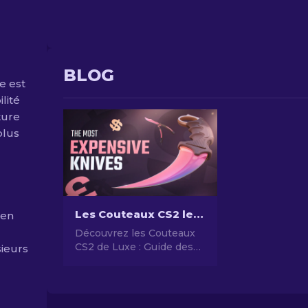
BLOG
e est
lité
ture
plus
Les Couteaux CS2 les Plus Chers [2026]
 en
Découvrez les Couteaux
CS2 de Luxe : Guide des
sieurs
top 10 couteaux les Plus
Précieux et Rares.