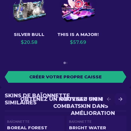
SILVER BULL
THIS IS A MAJOR!
$
20.58
$
57.69
CRÉER VOTRE PROPRE CAISSE
SKINS DE BAÏONNETTE
OBTENEZ UN NOUVEAU SKIN EN
OBTENEZ UN MEILLEUR
SIMILAIRES
COMBAT
SKIN DANS
AMÉLIORATION
BAÏONNETTE
BAÏONNETTE
BOREAL FOREST
BRIGHT WATER