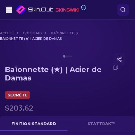
Pistolets
ACCUEIL
COUTEAUX
BAÏONNETTE
BAÏONNETTE (★) | ACIER DE DAMAS
Milieu de gamme
Media of
Baïonnette (★) | Acier de Damas
Fusils
Baïonnette (★) | Acier de
Fusils de Précision
Damas
Couteaux
SECRÈTE
Gants
$203.62
Caisses
FINITION STANDARD
STATTRAK™
Autre