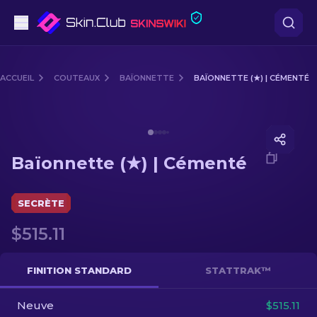
Pistolets
ACCUEIL
COUTEAUX
BAÏONNETTE
BAÏONNETTE (★) | CÉMENTÉ
Milieu de gamme
Media of
Baïonnette (★) | Cémenté
Fusils
Baïonnette (★) | Cémenté
Fusils de Précision
Couteaux
SECRÈTE
$515.11
Gants
Caisses
FINITION STANDARD
STATTRAK™
Neuve
Autre
$515.11