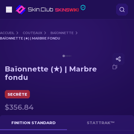
Pistolets
ACCUEIL
COUTEAUX
BAÏONNETTE
BAÏONNETTE (★) | MARBRE FONDU
Milieu de gamme
Media of
Baïonnette (★) | Marbre fondu
Fusils
Baïonnette (★) | Marbre
Fusils de Précision
fondu
Couteaux
SECRÈTE
Gants
$356.84
Caisses
FINITION STANDARD
STATTRAK™
Autre