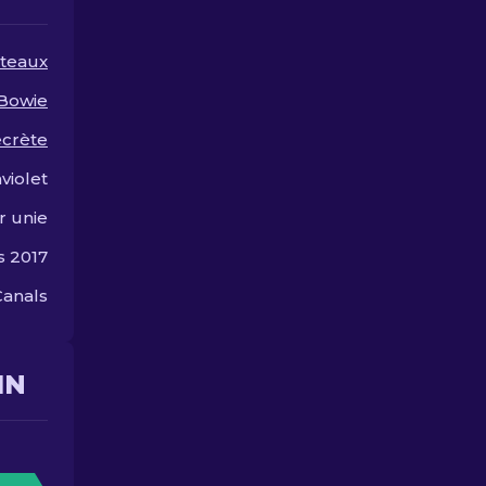
trouvez le skin parfait
ruiner!
pour exprimer votre
personnalité dans le jeu.
teaux
Bowie
ecrète
aviolet
r unie
s 2017
Canals
IN