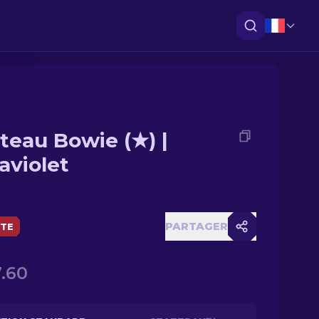
teau Bowie (★) |
aviolet
PARTAGER
ÈTE
.60