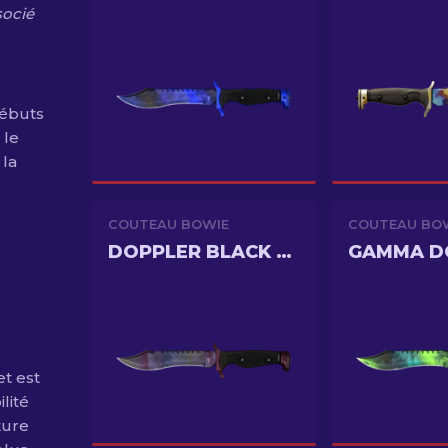
socié
débuts
 le
 la
COUTEAU BOWIE
COUTEAU BO
DOPPLER BLACK PEARL
et est
lité
ture