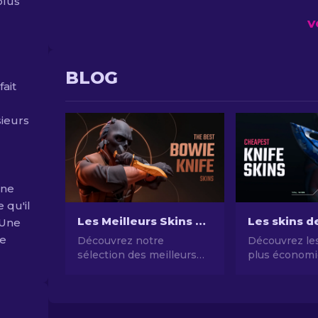
plus
V
BLOG
fait
sieurs
une
e qu'il
Les Meilleurs Skins de Couteaux Bowie dans CS2
 Une
le
Découvrez notre
Découvrez les
sélection des meilleurs
plus économi
skins de couteaux Bowie
notre guide d
dans CS2, alliant style et
couteaux CS2
fonctionnalité. Du Black
chers et amél
Laminate au Marble Fade,
style de jeu 