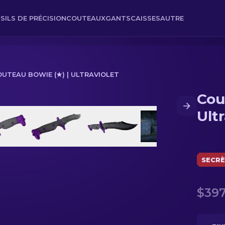
SILS DE PRÉCISION
COUTEAUX
GANTS
CAISSES
AUTRE
UTEAU BOWIE (★) | ULTRAVIOLET
Cou
let
Ultr
SECR
$397