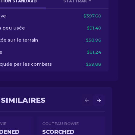
NITION STANDARD
STATTRAK™
ve
$397.60
s peu usée
$91.40
ée sur le terrain
$58.96
e
$61.24
quée par les combats
$59.88
SIMILAIRES
WIE
COUTEAU BOWIE
RDENED
SCORCHED