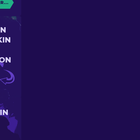
RE CAISSE
UN
KIN
ION
IN