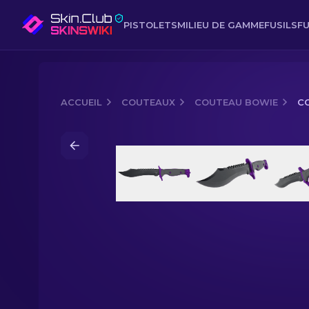
PISTOLETS
MILIEU DE GAMME
FUSILS
FU
ACCUEIL
COUTEAUX
COUTEAU BOWIE
CO
Media of
Couteau Bowie (★) | Ultravio