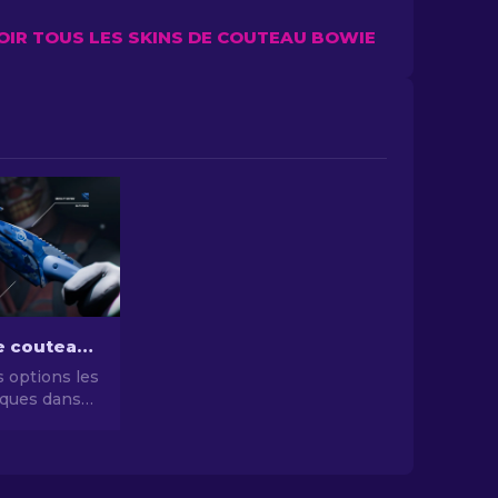
OIR TOUS LES SKINS DE COUTEAU BOWIE
Les skins de couteaux CS2 les moins chers [2026]
 options les
ques dans
es skins de
 les moins
iorez votre
sans vous