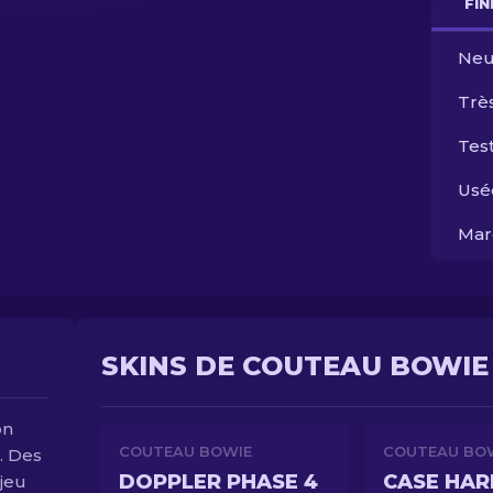
FI
Neu
Trè
Test
Usé
Mar
SKINS DE COUTEAU BOWIE 
on
COUTEAU BOWIE
COUTEAU BO
. Des
DOPPLER PHASE 4
CASE HA
 jeu