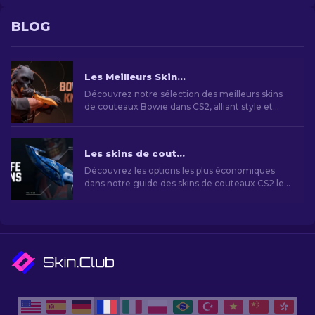
BLOG
Les Meilleurs Skins de Couteaux Bowie dans CS2
Découvrez notre sélection des meilleurs skins
de couteaux Bowie dans CS2, alliant style et
fonctionnalité. Du Black Laminate au Marble
Fade, trouvez le skin parfait pour exprimer votre
personnalité dans le jeu.
Les skins de couteaux CS2 les moins chers [2026]
Découvrez les options les plus économiques
dans notre guide des skins de couteaux CS2 les
moins chers et améliorez votre style de jeu sans
vous ruiner!