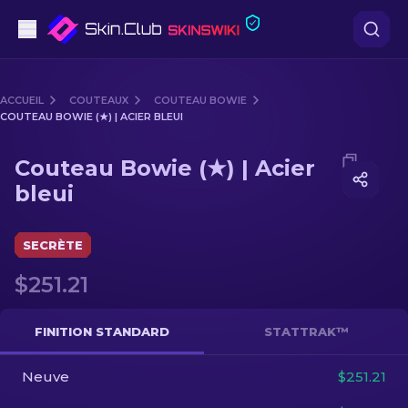
Pistolets
ACCUEIL
COUTEAUX
COUTEAU BOWIE
COUTEAU BOWIE (★) | ACIER BLEUI
Milieu de gamme
Media of
Couteau Bowie (★) | Acier bleui
Couteau Bowie (★) | Acier
Fusils
bleui
Fusils de Précision
SECRÈTE
Couteaux
$251.21
Gants
FINITION STANDARD
STATTRAK™
Caisses
Neuve
$251.21
Autre