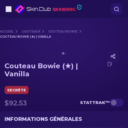
Pistolets
ACCUEIL
COUTEAUX
COUTEAU BOWIE
COUTEAU BOWIE (★) | VANILLA
Milieu de gamme
Media of
Couteau Bowie (★) | Vanilla
Fusils
Couteau Bowie (★) |
Fusils de Précision
Vanilla
Couteaux
SECRÈTE
Gants
$92.53
STATTRAK™
Caisses
INFORMATIONS GÉNÉRALES
Autre