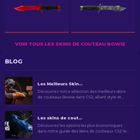
VOIR TOUS LES SKINS DE COUTEAU BOWIE
BLOG
Les Meilleurs Skins de Couteaux Bowie dans CS2
Découvrez notre sélection des meilleurs skins
de couteaux Bowie dans CS2, alliant style et
fonctionnalité. Du Black Laminate au Marble
Fade, trouvez le skin parfait pour exprimer votre
personnalité dans le jeu.
Les skins de couteaux CS2 les moins chers [2026]
Découvrez les options les plus économiques
dans notre guide des skins de couteaux CS2 les
moins chers et améliorez votre style de jeu sans