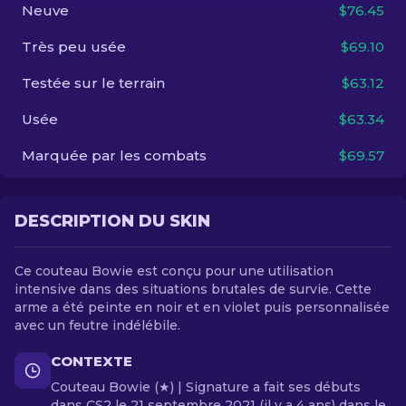
Neuve
$76.45
FR
Très peu usée
$69.10
Testée sur le terrain
$63.12
Usée
$63.34
Marquée par les combats
$69.57
DESCRIPTION DU SKIN
Ce couteau Bowie est conçu pour une utilisation
intensive dans des situations brutales de survie. Cette
arme a été peinte en noir et en violet puis personnalisée
avec un feutre indélébile.
CONTEXTE
Couteau Bowie (★) | Signature a fait ses débuts
dans CS2 le 21 septembre 2021 (il y a 4 ans) dans le