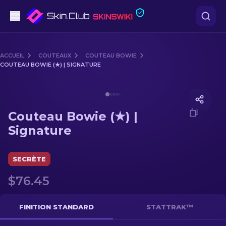
Pistolets
ACCUEIL
COUTEAUX
COUTEAU BOWIE
COUTEAU BOWIE (★) | SIGNATURE
Milieu de gamme
Media of
Couteau Bowie (★) | Signature
Fusils
Couteau Bowie (★) |
Fusils de Précision
Signature
Couteaux
SECRÈTE
Gants
$76.45
Caisses
FINITION STANDARD
STATTRAK™
Autre