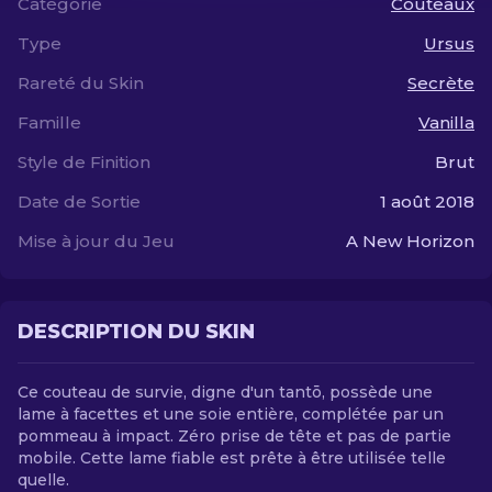
Catégorie
Couteaux
Type
Ursus
FR
Rareté du Skin
Secrète
Famille
Vanilla
Style de Finition
Brut
Date de Sortie
1 août 2018
Mise à jour du Jeu
A New Horizon
DESCRIPTION DU SKIN
Ce couteau de survie, digne d'un tantō, possède une
lame à facettes et une soie entière, complétée par un
pommeau à impact. Zéro prise de tête et pas de partie
mobile. Cette lame fiable est prête à être utilisée telle
quelle.