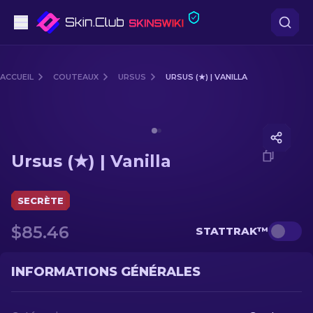
Pistolets
ACCUEIL
COUTEAUX
URSUS
URSUS (★) | VANILLA
Milieu de gamme
Media of
Ursus (★) | Vanilla
Fusils
Ursus (★) | Vanilla
Fusils de Précision
Couteaux
SECRÈTE
$85.46
STATTRAK™
Gants
Caisses
INFORMATIONS GÉNÉRALES
Autre