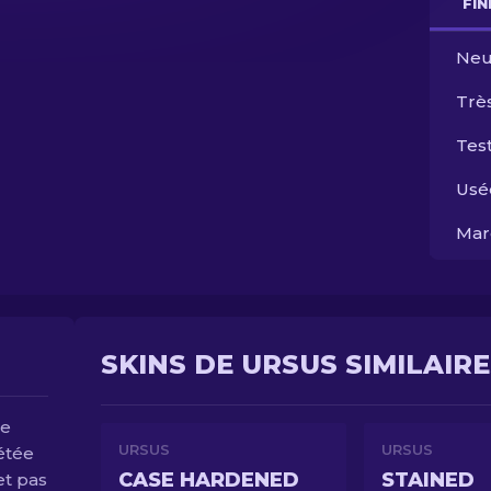
FI
Neu
Trè
Test
Usé
Mar
SKINS DE URSUS SIMILAIR
de
URSUS
URSUS
étée
CASE HARDENED
STAINED
et pas