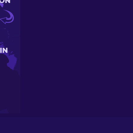
ION
IN