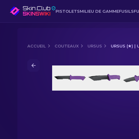
PISTOLETS
MILIEU DE GAMME
FUSILS
FU
ACCUEIL
COUTEAUX
URSUS
URSUS (★) |
Media of
Ursus (★) | Ultraviolet