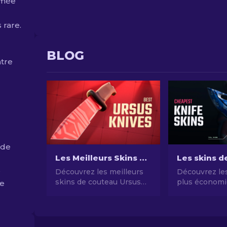
timée
 rare.
BLOG
ntre
 de
Les Meilleurs Skins Couteau Ursus CS2 : Meilleurs Choix à Acheter en 2026
e
Découvrez les meilleurs
Découvrez les
skins de couteau Ursus
plus économi
le
dans CS2 pour 2026.
notre guide d
Styles uniques, prix variés,
couteaux CS2
personnalisez votre
chers et amél
expérience de jeu avec
style de jeu 