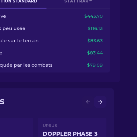
NITION STANDARD
STATTRAK™
ve
$443.70
s peu usée
$116.13
ée sur le terrain
$83.63
e
$83.44
quée par les combats
$79.09
ES
URSUS
DOPPLER PHASE 3