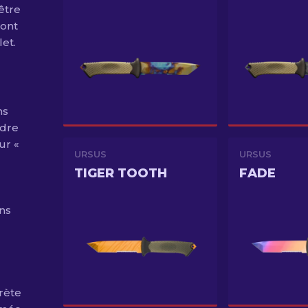
être
 ont
let.
ns
adre
ur «
URSUS
URSUS
TIGER TOOTH
FADE
ans
crète