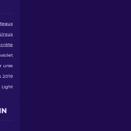
élégance.
ruiner!
teaux
Ursus
ecrète
aviolet
r unie
s 2019
 Light
IN