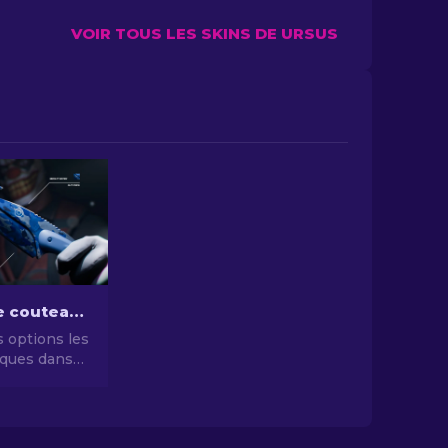
VOIR TOUS LES SKINS DE URSUS
Les skins de couteaux CS2 les moins chers [2026]
 options les
ques dans
es skins de
 les moins
iorez votre
sans vous