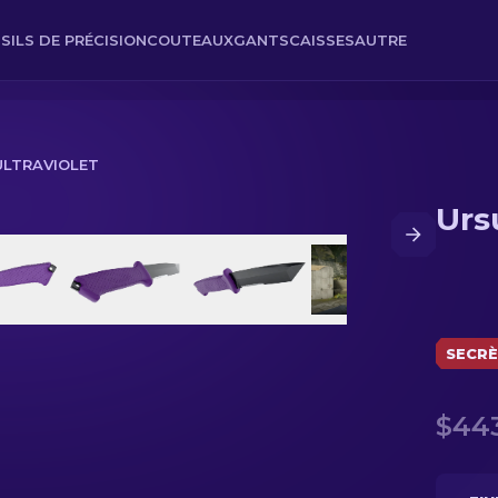
SILS DE PRÉCISION
COUTEAUX
GANTS
CAISSES
AUTRE
 ULTRAVIOLET
Ursu
SECR
$44