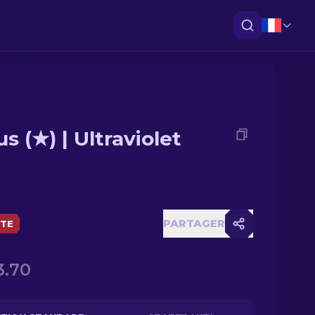
s (★) | Ultraviolet
PARTAGER
ÈTE
3.70