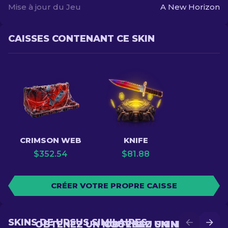
Mise à jour du Jeu
A New Horizon
CAISSES CONTENANT CE SKIN
CRIMSON WEB
KNIFE
$
352.54
$
81.88
CRÉER VOTRE PROPRE CAISSE
SKINS DE URSUS SIMILAIRES
OBTENEZ UN NOUVEAU SKIN EN
OBTENEZ UN MEILLEUR