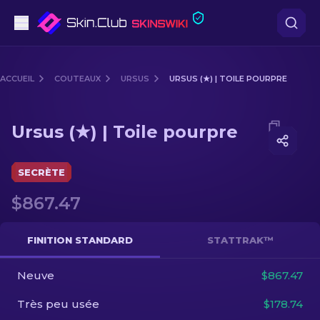
Pistolets
ACCUEIL
COUTEAUX
URSUS
URSUS (★) | TOILE POURPRE
Milieu de gamme
Media of
Ursus (★) | Toile pourpre
Ursus (★) | Toile pourpre
Fusils
Fusils de Précision
SECRÈTE
$867.47
Couteaux
Gants
FINITION STANDARD
STATTRAK™
Caisses
Neuve
$867.47
Très peu usée
$178.74
Autre