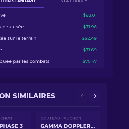
NITION STANDARD
STATTRAK™
ve
$83.01
s peu usée
$71.96
ée sur le terrain
$62.49
e
$71.69
quée par les combats
$70.47
ON SIMILAIRES
UCHON
COUTEAU FAUCHON
PHASE 3
GAMMA DOPPLER PHASE 1