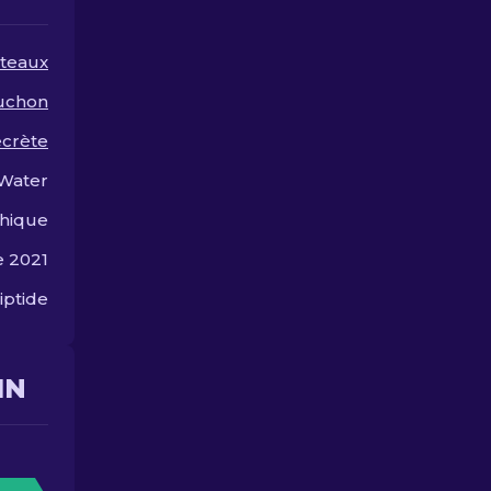
ruiner!
teaux
uchon
ecrète
 Water
hique
e 2021
iptide
IN