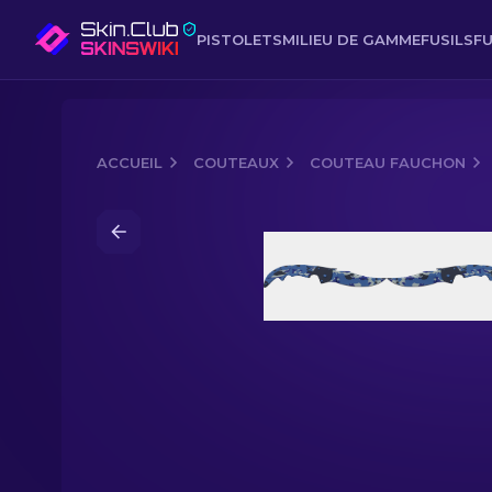
PISTOLETS
MILIEU DE GAMME
FUSILS
FU
ACCUEIL
COUTEAUX
COUTEAU FAUCHON
Media of
Couteau fauchon (★) | Eau v