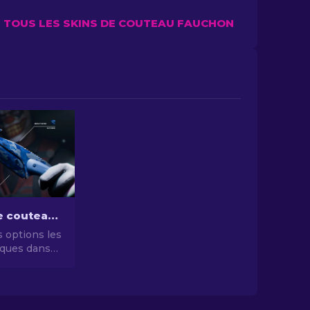
R TOUS LES SKINS DE COUTEAU FAUCHON
Les skins de couteaux CS2 les moins chers [2026]
 options les
ques dans
es skins de
 les moins
iorez votre
sans vous