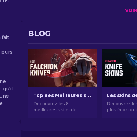
plus
VOI
BLOG
fait
sieurs
une
 qu'il
Top des Meilleures skins de Couteau Falchion CS2
 Une
le
Decouvrez les 8
Découvrez les
meilleures skins de
plus économi
couteaux Falchion,
notre guide d
couvrant une gamme de
couteaux CS2
prix allant de moins chers
chers et amél
aux plus chers
style de jeu 