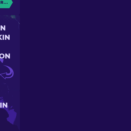
RE CAISSE
UN
KIN
ION
IN