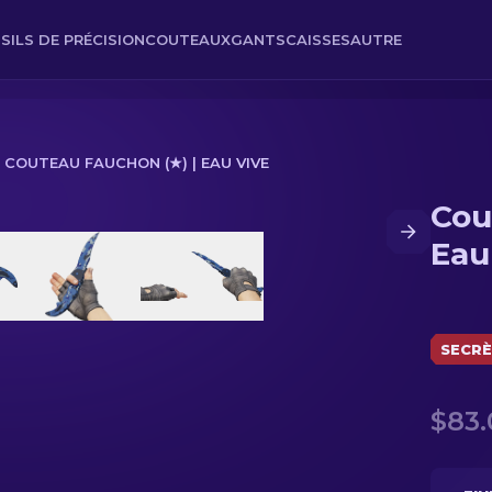
SILS DE PRÉCISION
COUTEAUX
GANTS
CAISSES
AUTRE
COUTEAU FAUCHON (★) | EAU VIVE
Cou
ive
Eau
SECR
$83.