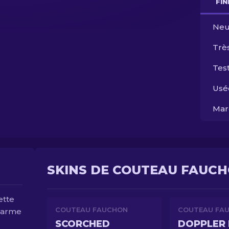
FI
Neu
Trè
Test
Usé
Mar
SKINS DE COUTEAU FAUCH
ette
COUTEAU FAUCHON
COUTEAU FA
e arme
SCORCHED
DOPPLER 