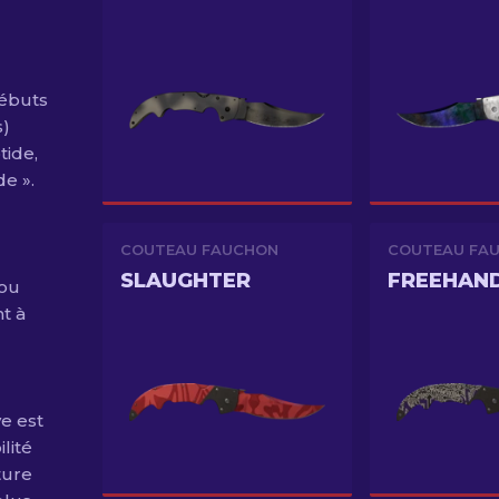
débuts
s)
tide,
de ».
COUTEAU FAUCHON
COUTEAU FA
SLAUGHTER
FREEHAN
 ou
t à
e est
lité
ture