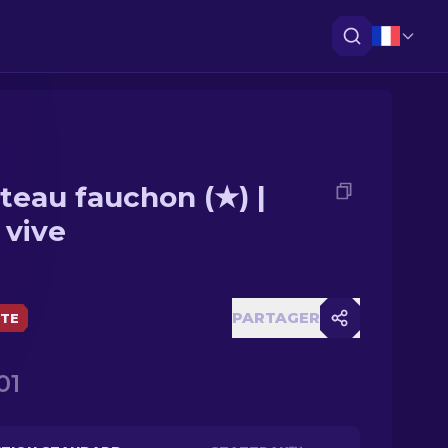
teau fauchon (★) |
 vive
PARTAGER
ÈTE
01