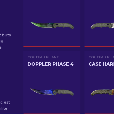
débuts
le
é
COUTEAU PLIANT
COUTEAU PLI
DOPPLER PHASE 4
CASE HA
ic est
lité