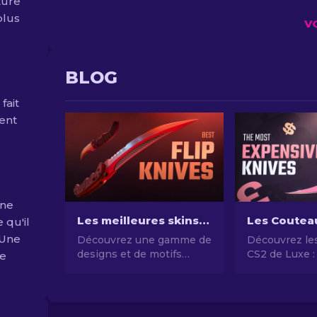
ture
plus
V
BLOG
fait
ment
une
Les meilleures skins de "Flip" couteau sur CS2 [2026]
 qu'il
 Une
Découvrez une gamme de
Découvrez le
designs et de motifs
CS2 de Luxe :
le
améliorés sur ces skins
top 10 coutea
CS2 Flip Knife. Découvrez
Précieux et R
les 7 meilleures options
que nous avons choisies