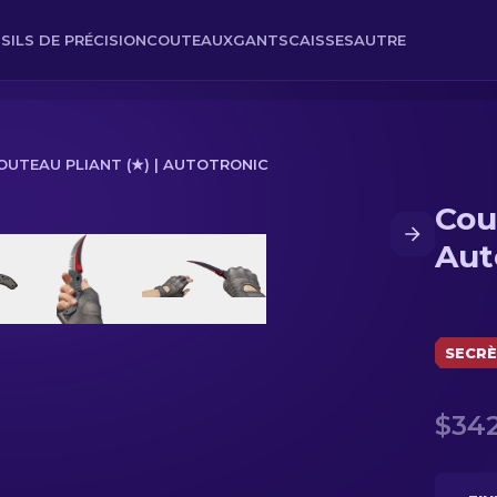
SILS DE PRÉCISION
COUTEAUX
GANTS
CAISSES
AUTRE
OUTEAU PLIANT (★) | AUTOTRONIC
Cou
nic
Aut
SECR
$342