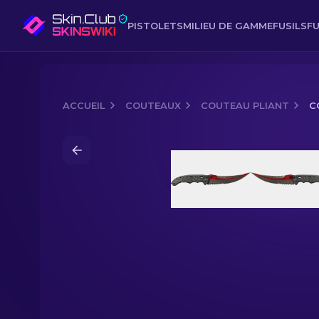
PISTOLETS
MILIEU DE GAMME
FUSILS
FU
ACCUEIL
COUTEAUX
COUTEAU PLIANT
C
Media of
Couteau pliant (★) | Autotro