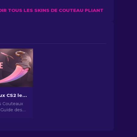
OIR TOUS LES SKINS DE COUTEAU PLIANT
Les Couteaux CS2 les Plus Chers [2026]
s Couteaux
 Guide des
ux les Plus
ares.