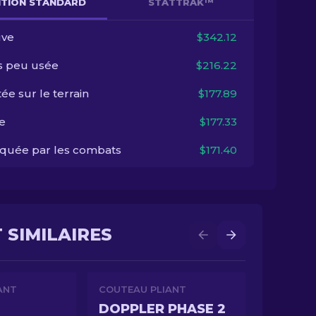
NITION STANDARD
STATTRAK™
ve
$342.12
s peu usée
$216.22
ée sur le terrain
$177.89
e
$177.33
quée par les combats
$171.40
 SIMILAIRES
ANT
COUTEAU PLIANT
DOPPLER PHASE 2