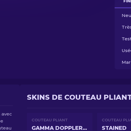
FI
Neu
Trè
Test
Usé
Mar
SKINS DE COUTEAU PLIANT
n avec
COUTEAU PLIANT
COUTEAU PLI
re
GAMMA DOPPLER PHASE 4
STAINED
outeau