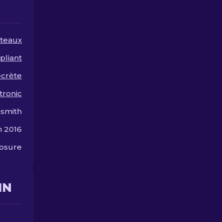
pour vous.
teaux
pliant
ecrète
tronic
smith
in 2016
osure
IN