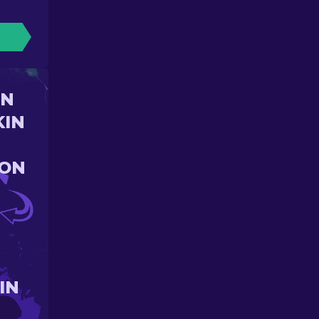
UN
KIN
ION
IN